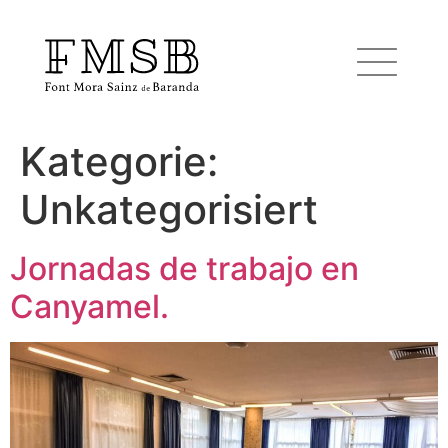
Kategorie:
Startseite
Unkategorisiert
Font Mora Sainz de Baranda
Jornadas de trabajo en
Canyamel.
Team
Dienste
Blog und Nachrichten