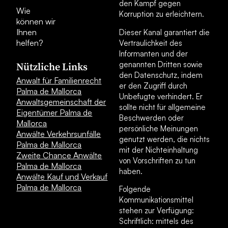
den Kampf gegen
Wie
Korruption zu erleichtern.
können wir
Ihnen
Dieser Kanal garantiert die
helfen?
Vertraulichkeit des
Informanten und der
genannten Dritten sowie
Nützliche Links
den Datenschutz, indem
Anwalt für Familienrecht
er den Zugriff durch
Palma de Mallorca
Unbefugte verhindert. Er
Anwaltsgemeinschaft der
sollte nicht für allgemeine
Eigentümer Palma de
Beschwerden oder
Mallorca
persönliche Meinungen
Anwälte Verkehrsunfälle
genutzt werden, die nichts
Palma de Mallorca
mit der Nichteinhaltung
Zweite Chance Anwälte
von Vorschriften zu tun
Palma de Mallorca
haben.
Anwälte Kauf und Verkauf
Palma de Mallorca
Folgende
Kommunikationsmittel
stehen zur Verfügung:
Schriftlich: mittels des