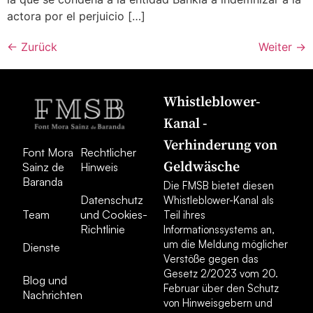
actora por el perjuicio […]
←
Zurück
Weiter
→
Whistleblower-
Kanal -
Verhinderung von
Font Mora
Rechtlicher
Geldwäsche
Sainz de
Hinweis
Baranda
Die FMSB bietet diesen
Datenschutz
Whistleblower-Kanal als
Team
und Cookies-
Teil ihres
Richtlinie
Informationssystems an,
um die Meldung möglicher
Dienste
Verstöße gegen das
Gesetz 2/2023 vom 20.
Blog und
Februar über den Schutz
Nachrichten
von Hinweisgebern und