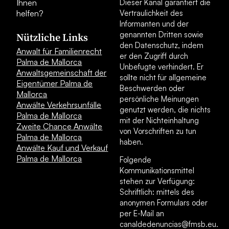
Ihnen
Dieser Kanal garantiert die
helfen?
Vertraulichkeit des
Informanten und der
genannten Dritten sowie
Nützliche Links
den Datenschutz, indem
Anwalt für Familienrecht
er den Zugriff durch
Palma de Mallorca
Unbefugte verhindert. Er
Anwaltsgemeinschaft der
sollte nicht für allgemeine
Eigentümer Palma de
Beschwerden oder
Mallorca
persönliche Meinungen
Anwälte Verkehrsunfälle
genutzt werden, die nichts
Palma de Mallorca
mit der Nichteinhaltung
Zweite Chance Anwälte
von Vorschriften zu tun
Palma de Mallorca
haben.
Anwälte Kauf und Verkauf
Palma de Mallorca
Folgende
Kommunikationsmittel
stehen zur Verfügung:
Schriftlich: mittels des
anonymen Formulars oder
per E-Mail an
canaldedenuncias@fmsb.eu.