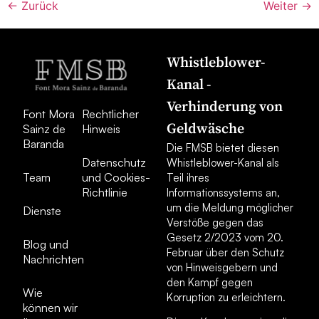
←
Zurück
Weiter
→
Whistleblower-
Kanal -
Verhinderung von
Font Mora
Rechtlicher
Geldwäsche
Sainz de
Hinweis
Baranda
Die FMSB bietet diesen
Datenschutz
Whistleblower-Kanal als
Team
und Cookies-
Teil ihres
Richtlinie
Informationssystems an,
um die Meldung möglicher
Dienste
Verstöße gegen das
Gesetz 2/2023 vom 20.
Blog und
Februar über den Schutz
Nachrichten
von Hinweisgebern und
den Kampf gegen
Wie
Korruption zu erleichtern.
können wir