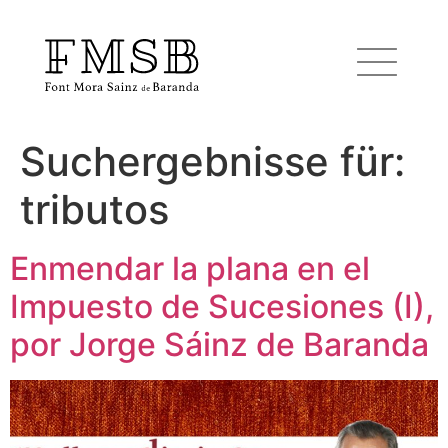
Suchergebnisse für:
Startseite
tributos
Font Mora Sainz de Baranda
Enmendar la plana en el
Impuesto de Sucesiones (I),
Team
por Jorge Sáinz de Baranda
Dienste
Blog und Nachrichten