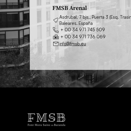
FMSB Arenal
Asdrubal, 7 bjs., Puerta 3 (Esq. Tra
Baleares, España
+ 00 34 971 745 509
+ 00 34 971 736 069
info@fmsb.eu