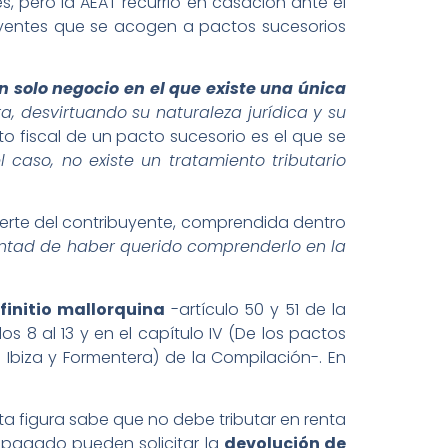
, pero la AEAT recurrió en casación ante el
uyentes que se acogen a pactos sucesorios
n solo negocio en el que existe una única
a, desvirtuando su naturaleza jurídica y su
nto fiscal de un pacto sucesorio es el que se
caso, no existe un tratamiento tributario
uerte del contribuyente, comprendida dentro
untad de haber querido comprenderlo en la
finitio mallorquina
-artículo 50 y 51 de la
los 8 al 13 y en el capítulo IV (De los pactos
 de Ibiza y Formentera) de la Compilación-. En
ta figura sabe que no debe tributar en renta
n pagado pueden solicitar la
devolución de