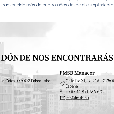
 transcurrido más de cuatro años desde el cumplimiento 
¿DÓNDE NOS ENCONTRARÁS
FMSB Manacor
cio La Caixa 07002 Palma Islas
Calle Pío XII, 17, 2º A, 075
España
+ 00 34 871 736 602
info@fmsb.eu