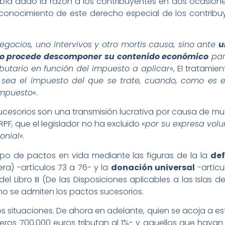
abía dado la razón a los contribuyentes en dos ocasiones
reconocimiento de este derecho especial de los contrib
gocios, uno intervivos y otro mortis causa, sino ante
u
 no procede descomponer su contenido económico
par
ibutario en función del impuesto a aplicar
«, El tratamie
sea el impuesto del que se trate, cuando, como es el 
impuesto
«.
sucesorios son una transmisión lucrativa por causa de m
IRPF, que el legislador no ha excluido «
por su expresa vol
onial
«.
 tipo de pactos en vida mediante las figuras de la la
def
ra) -artículos 73 a 76- y la
donación universal
-artícu
 del Libro III (De las Disposiciones aplicables a las Islas
 no se admiten los pactos sucesorios.
s situaciones. De ahora en adelante, quien se acoja a es
meros 700.000 euros tributan al 1%- y aquellos que haya