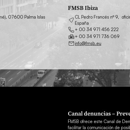
FMSB Ibiza
simé), 07600 Palma Islas
CL Pedro Francés nº 9, ofic
España
+ 00 34 971 456 222
+ 00 34 971 736 069
info@fmsb.eu
Canal denuncias – Preve
FMSB ofrece este Canal de Den
facilitar la comunicación de po