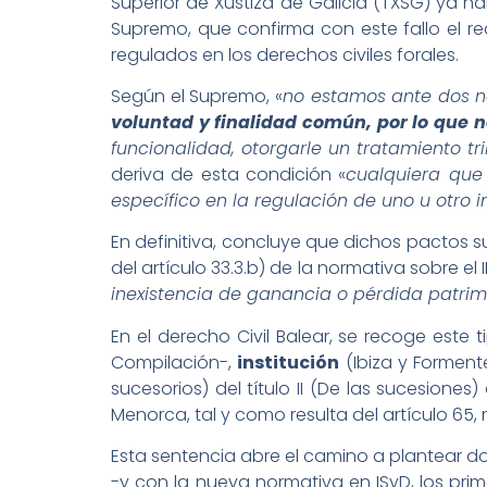
Superior de Xustiza de Galicia (TXSG) ya h
Supremo, que confirma con este fallo el 
regulados en los derechos civiles forales.
Según el Supremo, «
no estamos ante dos ne
voluntad y finalidad común, por lo que
funcionalidad, otorgarle un tratamiento tr
deriva de esta condición «
cualquiera que 
específico en la regulación de uno u otro 
En definitiva, concluye que dichos pactos 
del artículo 33.3.b) de la normativa sobre el 
inexistencia de ganancia o pérdida patrim
En el derecho Civil Balear, se recoge este
Compilación-,
institución
(Ibiza y Formente
sucesorios) del título II (De las sucesiones)
Menorca, tal y como resulta del artículo 65,
Esta sentencia abre el camino a plantear do
-y con la nueva normativa en ISyD, los pri