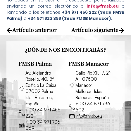
No dudes en solicitar un presupuesto personalizado
enviando un correo electrónico a
info@fmsb.eu
o
llamando a los teléfonos
+34 971 456 222 (Sede FMSB
Palma)
o
+34 971 823 398 (Sede FMSB Manacor).
Artículo anterior
Artículo siguiente
¿DÓNDE NOS ENCONTRARÁS?
FMSB Palma
FMSB Manacor
Av. Alejandro
Calle Pío XII, 17, 2º
Roselló, 40, 8º
A, 07500
Edificio La Caixa
Manacor
07002 Palma
Mallorca Islas
Islas Baleares,
Baleares, España
España
+ 00 34 871 736
+ 00 34 971 456
602
222
info@fmsb.eu
+ 00 34 971 736
069