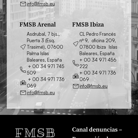
info@fmsb.eu
FMSB Arenal
FMSB Ibiza
Asdrubal, 7 bjs.,
CL Pedro Francés
Puerta 3 (Esq.
nº 9, oficina 209,
Trasimé), 07600
07800 Ibiza Islas
Palma Islas
Baleares, España
Baleares, España
+ 00 34 971 456
+ 00 34 971 745
222
509
+ 00 34 971 736
+ 00 34 971 736
069
069
info@fmsb.eu
info@fmsb.eu
Canal denuncias –