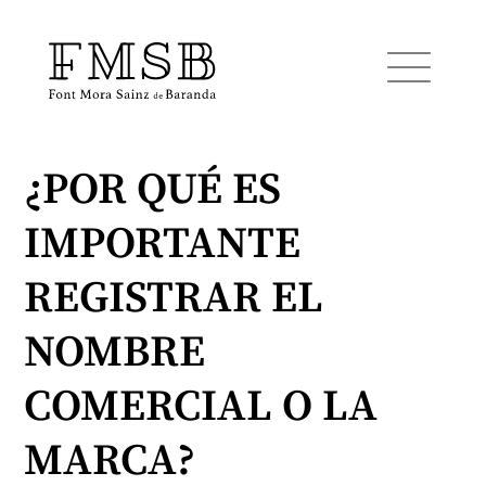
¿POR QUÉ ES
Inicio
IMPORTANTE
Font Mora Sainz de Baranda
REGISTRAR EL
Equipo
NOMBRE
COMERCIAL O LA
Servicios
MARCA?
Noticias