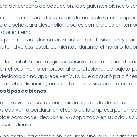
a del derecho de deducción, los siguientes bienes o serv
 a dicha actividad y a otras de naturaleza no empresa
e coche para desarrollar labores comerciales en tempor
l que entrena.
e para actividades empresariales o profesionales y par
isitar diversos establecimientos durante el horario labor
 la contabilidad o registros oficiales de la actividad emp
n el patrimonio empresarial o profesional del sujeto p
declaración no aparece vehículo que adquirió para fines
 una doble distinción, en cuanto al requisito de la afectac
os tipos de bienes
:
que se van a usar o consumir en el periodo de un 1 año.
s que van a perdurar en el seno de la empresa por un per
 exige para poder deducir el IVA soportado en su adquisici
rrespondiente.
 ley no exige una afectación exclusiva sino que únicament