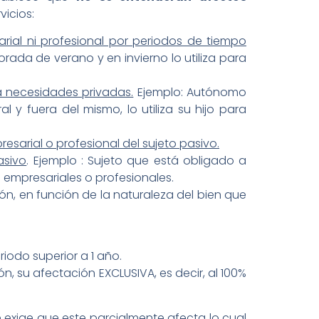
icios:
rial ni profesional por periodos de tiempo
ada de verano y en invierno lo utiliza para
a necesidades privadas.
Ejemplo: Autónomo
al y fuera del mismo, lo utiliza su hijo para
resarial o profesional del sujeto pasivo.
asivo
. Ejemplo : Sujeto que está obligado a
 empresariales o profesionales.
ión, en función de la naturaleza del bien que
iodo superior a 1 año.
ón, su afectación EXCLUSIVA, es decir, al 100%
e exige que este parcialmente afecta lo cual