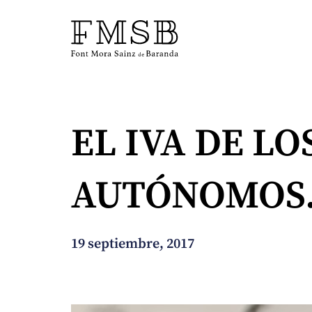
Inicio
EL IVA DE L
Font Mora Sainz de Baranda
AUTÓNOMOS
Equipo
Servicios
19 septiembre, 2017
Noticias