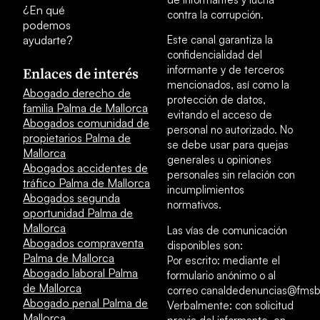
¿En qué
contra la corrupción.
podemos
ayudarte?
Este canal garantiza la
confidencialidad del
informante y de terceros
Enlaces de interés
mencionados, así como la
Abogado derecho de
protección de datos,
familia Palma de Mallorca
evitando el acceso de
Abogados comunidad de
personal no autorizado. No
propietarios Palma de
se debe usar para quejas
Mallorca
generales u opiniones
Abogados accidentes de
personales sin relación con
tráfico Palma de Mallorca
incumplimientos
Abogados segunda
normativos.
oportunidad Palma de
Mallorca
Las vías de comunicación
Abogados compraventa
disponibles son:
Palma de Mallorca
Por escrito: mediante el
Abogado laboral Palma
formulario anónimo o al
de Mallorca
correo canaldedenuncias@fmsb
Abogado penal Palma de
Verbalmente: con solicitud
Mallorca