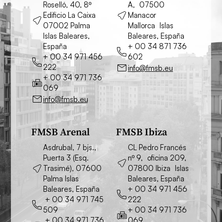
Roselló, 40, 8º
A, 07500
Edificio La Caixa
Manacor
07002 Palma
Mallorca Islas
Islas Baleares,
Baleares, España
España
+ 00 34 871 736
+ 00 34 971 456
602
222
info@fmsb.eu
+ 00 34 971 736
069
info@fmsb.eu
FMSB Arenal
FMSB Ibiza
Asdrubal, 7 bjs.,
CL Pedro Francés
Puerta 3 (Esq.
nº 9, oficina 209,
Trasimé), 07600
07800 Ibiza Islas
Palma Islas
Baleares, España
Baleares, España
+ 00 34 971 456
+ 00 34 971 745
222
509
+ 00 34 971 736
+ 00 34 971 736
069