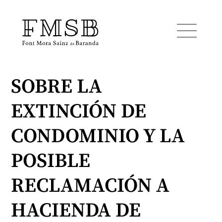
SOBRE LA
Inicio
EXTINCIÓN DE
Font Mora Sainz de Baranda
CONDOMINIO Y LA
Equipo
POSIBLE
RECLAMACIÓN A
Servicios
HACIENDA DE
Noticias