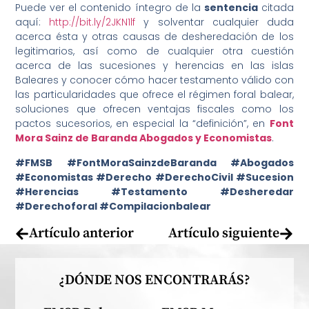
Puede ver el contenido íntegro de la
sentencia
citada
aquí:
http://bit.ly/2JKN1lf
y solventar cualquier duda
acerca ésta y otras causas de desheredación de los
legitimarios, así como de cualquier otra cuestión
acerca de las sucesiones y herencias en las islas
Baleares y conocer cómo hacer testamento válido con
las particularidades que ofrece el régimen foral balear,
soluciones que ofrecen ventajas fiscales como los
pactos sucesorios, en especial la “definición”, en
Font
Mora Sainz de Baranda Abogados y Economistas
.
#FMSB #FontMoraSainzdeBaranda #Abogados
#Economistas #Derecho #DerechoCivil #Sucesion
#Herencias #Testamento #Desheredar
#Derechoforal #Compilacionbalear
Artículo anterior
Artículo siguiente
¿DÓNDE NOS ENCONTRARÁS?