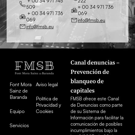
+ 00 34 971 745
222
509
+ 00 34 971 736
+ 00 34 971 736
069
069
info@fmsb.eu
info@fmsb.eu
Canal denuncias –
Prevención de
blanqueo de
Font Mora
Aviso legal
capitales
Sainz de
Baranda
Política de
FMSB ofrece este Canal
Privacidad y
de Denuncias como parte
Equipo
Cookies
de su Sistema de
Información para facilitar la
comunicación de posibles
Servicios
incumplimientos bajo la