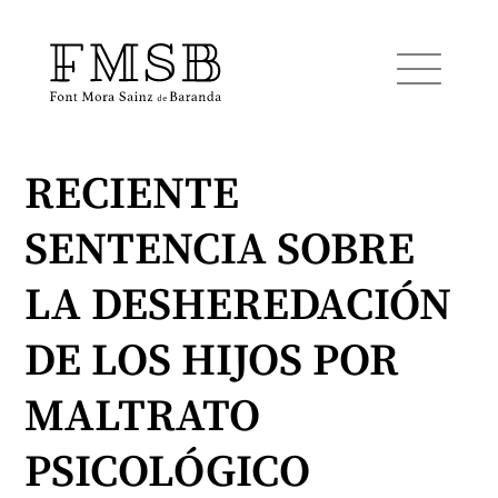
RECIENTE
Inicio
SENTENCIA SOBRE
Font Mora Sainz de Baranda
LA DESHEREDACIÓN
Equipo
DE LOS HIJOS POR
MALTRATO
Servicios
PSICOLÓGICO
Noticias