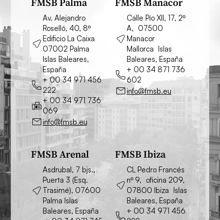
FMSB Palma
FMSB Manacor
Av. Alejandro
Calle Pío XII, 17, 2º
Roselló, 40, 8º
A, 07500
Edificio La Caixa
Manacor
07002 Palma
Mallorca Islas
Islas Baleares,
Baleares, España
España
+ 00 34 871 736
+ 00 34 971 456
602
222
info@fmsb.eu
+ 00 34 971 736
069
info@fmsb.eu
FMSB Arenal
FMSB Ibiza
Asdrubal, 7 bjs.,
CL Pedro Francés
Puerta 3 (Esq.
nº 9, oficina 209,
Trasimé), 07600
07800 Ibiza Islas
Palma Islas
Baleares, España
Baleares, España
+ 00 34 971 456