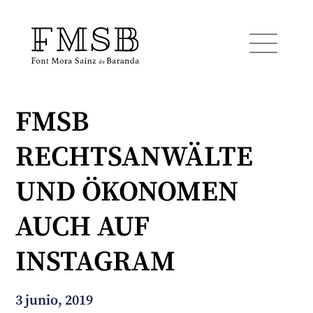
FMSB
Inicio
RECHTSANWÄLTE
Font Mora Sainz de Baranda
UND ÖKONOMEN
Equipo
AUCH AUF
INSTAGRAM
Servicios
3 junio, 2019
Noticias