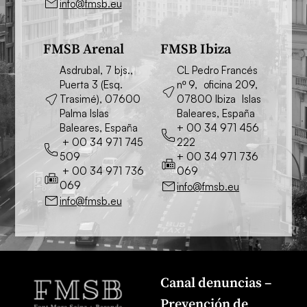
info@fmsb.eu
FMSB Arenal
FMSB Ibiza
Asdrubal, 7 bjs.,
CL Pedro Francés
Puerta 3 (Esq.
nº 9, oficina 209,
Trasimé), 07600
07800 Ibiza Islas
Palma Islas
Baleares, España
Baleares, España
+ 00 34 971 456
+ 00 34 971 745
222
509
+ 00 34 971 736
+ 00 34 971 736
069
069
info@fmsb.eu
info@fmsb.eu
Canal denuncias –
Prevención de