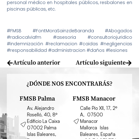
personal médico en hospitales públicos, resbalones en
piscinas públicas, etc.
#FMSB #FontMoraSainzdeBaranda #Abogados
#radiocalviafm #asesoria #consultoriojuridico
#indemnización #reclamacion #caidas #negligencias
#responsabilidad #administracion #daños #lesiones
Artículo anterior
Artículo siguiente
¿DÓNDE NOS ENCONTRARÁS?
FMSB Palma
FMSB Manacor
Av. Alejandro
Calle Pío XII, 17, 2º
Roselló, 40, 8º
A, 07500
Edificio La Caixa
Manacor
07002 Palma
Mallorca Islas
Islas Baleares,
Baleares, España