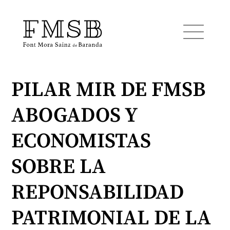
PILAR MIR DE FMSB
Inicio
ABOGADOS Y
Font Mora Sainz de Baranda
ECONOMISTAS
Equipo
SOBRE LA
REPONSABILIDAD
Servicios
PATRIMONIAL DE LA
Noticias