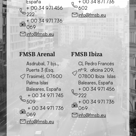
España
+ 00 34 871 736
+ 00 34 971 456
602
222
info@fmsb.eu
+ 00 34 971 736
069
info@fmsb.eu
FMSB Arenal
FMSB Ibiza
Asdrubal, 7 bjs.,
CL Pedro Francés
Puerta 3 (Esq.
nº 9, oficina 209,
Trasimé), 07600
07800 Ibiza Islas
Palma Islas
Baleares, España
Baleares, España
+ 00 34 971 456
+ 00 34 971 745
222
509
+ 00 34 971 736
+ 00 34 971 736
069
069
info@fmsb.eu
info@fmsb.eu