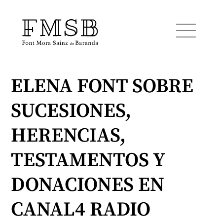
ELENA FONT SOBRE
Inicio
SUCESIONES,
Font Mora Sainz de Baranda
HERENCIAS,
Equipo
TESTAMENTOS Y
DONACIONES EN
Servicios
CANAL4 RADIO
Noticias