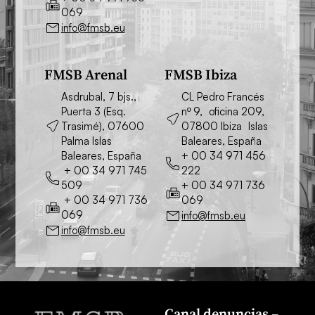
069
info@fmsb.eu
FMSB Arenal
FMSB Ibiza
Asdrubal, 7 bjs.,
CL Pedro Francés
Puerta 3 (Esq.
nº 9, oficina 209,
Trasimé), 07600
07800 Ibiza Islas
Palma Islas
Baleares, España
Baleares, España
+ 00 34 971 456
+ 00 34 971 745
222
509
+ 00 34 971 736
+ 00 34 971 736
069
069
info@fmsb.eu
info@fmsb.eu
Canal denuncias –