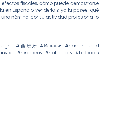
 efectos fiscales, cómo puede demostrarse
nda en España o venderla si ya la posee, qué
e una nómina, por su actividad profesional, o
espagne #西班牙 #Испания #nacionalidad
nvest #residency #nationality #baleares