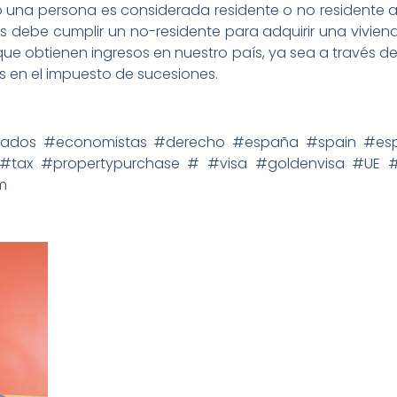
 una persona es considerada residente o no residente a
tes debe cumplir un no-residente para adquirir una vivie
 que obtienen ingresos en nuestro país, ya sea a través d
s en el impuesto de sucesiones.
gados #economistas #derecho #españa #spain #
 #tax #propertypurchase # #visa #goldenvisa #UE #i
m