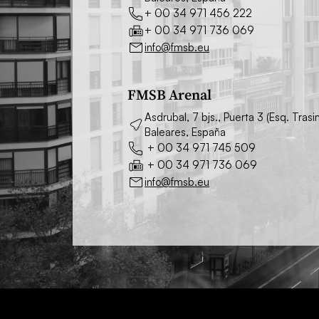
+ 00 34 971 456 222
+ 00 34 971 736 069
info@fmsb.eu
FMSB Arenal
Asdrubal, 7 bjs., Puerta 3 (Esq. Tra
Baleares, España
+ 00 34 971 745 509
+ 00 34 971 736 069
info@fmsb.eu