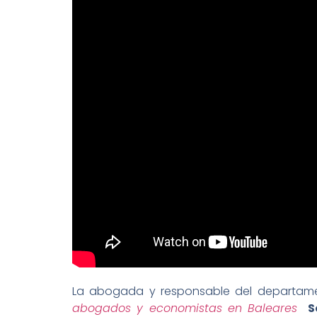
La abogada y responsable del departamen
abogados y economistas en Baleares
S