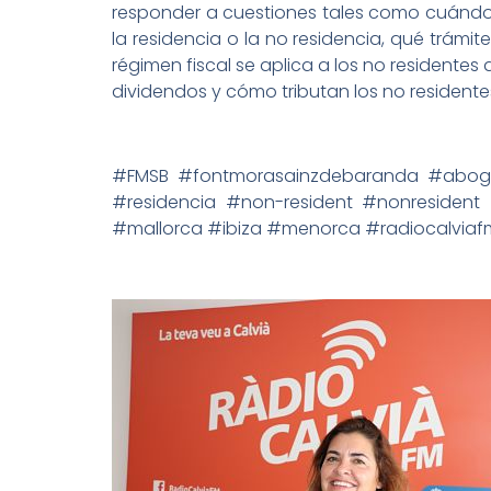
responder a cuestiones tales como cuándo
la residencia o la no residencia, qué trámi
régimen fiscal se aplica a los no residentes
dividendos y cómo tributan los no residente
#FMSB #fontmorasainzdebaranda #abo
#residencia #non-resident #nonresident
#mallorca #ibiza #menorca #radiocalviaf