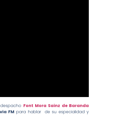
el despacho
Font Mora Sainz de Baranda
via FM
para hablar de su especialidad y