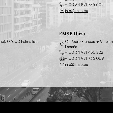
+ 00 34 871 736 602
info@fmsb.eu
FMSB Ibiza
simé), 07600 Palma Islas
CL Pedro Francés nº 9, ofic
España
+ 00 34 971 456 222
+ 00 34 971 736 069
info@fmsb.eu