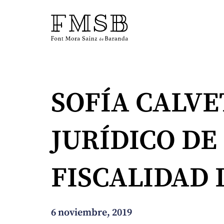
Inicio
SOFÍA CALVE
Font Mora Sainz de Baranda
JURÍDICO DE
Equipo
FISCALIDAD 
Servicios
Noticias
6 noviembre, 2019