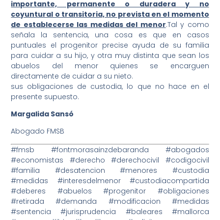
importante, permanente o duradera y no
coyuntural o transitoria, no prevista en el momento
de establecerse las medidas del menor
.Tal y como
señala la sentencia, una cosa es que en casos
puntuales el progenitor precise ayuda de su familia
para cuidar a su hijo, y otra muy distinta que sean los
abuelos del menor quienes se encarguen
directamente de cuidar a su nieto.
sus obligaciones de custodia, lo que no hace en el
presente supuesto.
Margalida Sansó
Abogado FMSB
#fmsb #fontmorasainzdebaranda #abogados
#economistas #derecho #derechocivil #codigocivil
#familia #desatencion #menores #custodia
#medidas #interesdelmenor #custodiacompartida
#deberes #abuelos #progenitor #obligaciones
#retirada #demanda #modificacion #medidas
#sentencia #jurisprudencia #baleares #mallorca