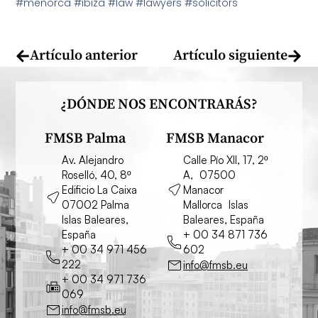
#menorca #ibiza #law #lawyers #solicitors
Artículo anterior
Artículo siguiente
¿DÓNDE NOS ENCONTRARÁS?
FMSB Palma
FMSB Manacor
Av. Alejandro
Calle Pío XII, 17, 2º
Roselló, 40, 8º
A, 07500
Edificio La Caixa
Manacor
07002 Palma
Mallorca Islas
Islas Baleares,
Baleares, España
España
+ 00 34 871 736
+ 00 34 971 456
602
222
info@fmsb.eu
+ 00 34 971 736
069
info@fmsb.eu