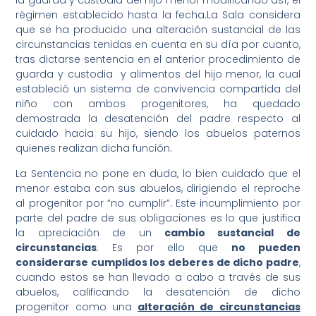
la guarda y custodia del hijo menor modificando así, el
régimen establecido hasta la fecha.La Sala considera
que se ha producido una alteración sustancial de las
circunstancias tenidas en cuenta en su día por cuanto,
tras dictarse sentencia en el anterior procedimiento de
guarda y custodia y alimentos del hijo menor, la cual
estableció un sistema de convivencia compartida del
niño con ambos progenitores, ha quedado
demostrada la desatención del padre respecto al
cuidado hacia su hijo, siendo los abuelos paternos
quienes realizan dicha función.
La Sentencia no pone en duda, lo bien cuidado que el
menor estaba con sus abuelos, dirigiendo el reproche
al progenitor por “no cumplir”. Este incumplimiento por
parte del padre de sus obligaciones es lo que justifica
la apreciación de un
cambio sustancial de
circunstancias
. Es por ello que
no pueden
considerarse cumplidos los deberes de dicho padre
,
cuando estos se han llevado a cabo a través de sus
abuelos, calificando la desatención de dicho
progenitor como una
alteración de circunstancias