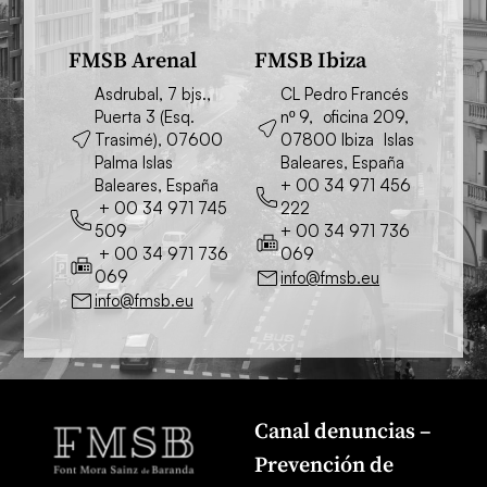
FMSB Arenal
FMSB Ibiza
Asdrubal, 7 bjs.,
CL Pedro Francés
Puerta 3 (Esq.
nº 9, oficina 209,
Trasimé), 07600
07800 Ibiza Islas
Palma Islas
Baleares, España
Baleares, España
+ 00 34 971 456
+ 00 34 971 745
222
509
+ 00 34 971 736
+ 00 34 971 736
069
069
info@fmsb.eu
info@fmsb.eu
Canal denuncias –
Prevención de