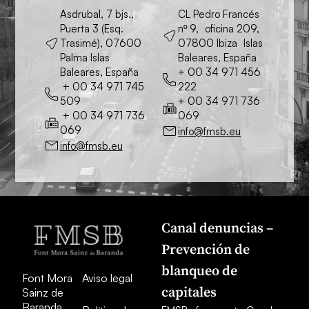
Asdrubal, 7 bjs.,
CL Pedro Francés
Puerta 3 (Esq.
nº 9, oficina 209,
Trasimé), 07600
07800 Ibiza Islas
Palma Islas
Baleares, España
Baleares, España
+ 00 34 971 456
+ 00 34 971 745
222
509
+ 00 34 971 736
+ 00 34 971 736
069
069
info@fmsb.eu
info@fmsb.eu
Canal denuncias –
Prevención de
blanqueo de
Font Mora
Aviso legal
capitales
Sainz de
Baranda