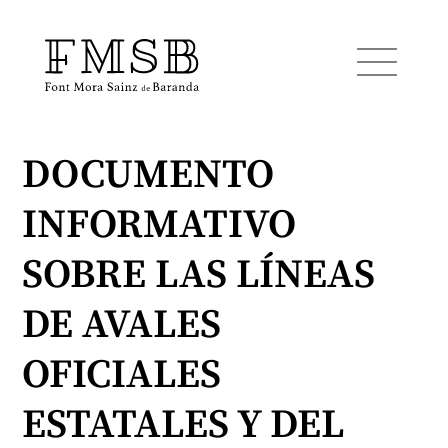
DOCUMENTO
Inicio
INFORMATIVO
Font Mora Sainz de Baranda
SOBRE LAS LÍNEAS
Equipo
DE AVALES
OFICIALES
Servicios
ESTATALES Y DEL
Noticias