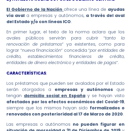
El Gobierno de la Nación
ofrece una línea de
ayudas
vía aval
a empresas y autónomos,
a través del aval
del Estado y/o con líneas ICO
.
En primer lugar, el texto de la norma aclara que los
avales públicos servirán para cubrir “
tanto la
renovación de préstamos
” ya existentes, como para
lograr “
nueva financiación
” concedida “
por entidades de
crédito, establecimientos financieros de crédito,
entidades de dinero electrónico y entidades de pagos
”.
CARACTERÍSTICAS
:
Los préstamos que pueden ser avalados por el Estado
serán otorgados a
empresas y autónomos
que
tengan
domicilio social en España
y se hayan visto
afectados por los efectos económicos del Covid-19
,
siempre que los mismos hayan sido
formalizados o
renovados con posterioridad al 17 de Marzo de 2020
.
Las empresas o autónomos
no pueden figurar en
situación de
morosidad
a 31 de Diciembre de 2019
y