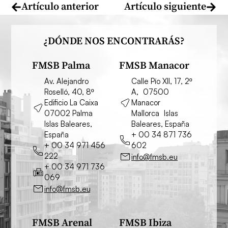
Artículo anterior
Artículo siguiente
¿DÓNDE NOS ENCONTRARÁS?
FMSB Palma
FMSB Manacor
Av. Alejandro
Calle Pío XII, 17, 2º
Roselló, 40, 8º
A, 07500
Edificio La Caixa
Manacor
07002 Palma
Mallorca Islas
Islas Baleares,
Baleares, España
España
+ 00 34 871 736
+ 00 34 971 456
602
222
info@fmsb.eu
+ 00 34 971 736
069
info@fmsb.eu
FMSB Arenal
FMSB Ibiza