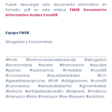
Puede descargar este documento informativo en
formato pdf en este enlace
FMSB Documento
Informativo Avales Covid19
Equipo FMSB
Abogados y Economistas
#fmsb #fontmorasainzdebaranda #abogados
#economistas #avales #financiacion #ayudas
#pymes #autonomos #medidas #covid19
#coronavirus #ayudasestatales #ICO
#garantiasreciprocas #SGR #obligaciones #covid19
#coronavirus #estadodealarma #governbalear
#bancos #entidadesdecredito #baleares #mallorca
#menorca #ibiza #manacor #law #lawyers #solicitors