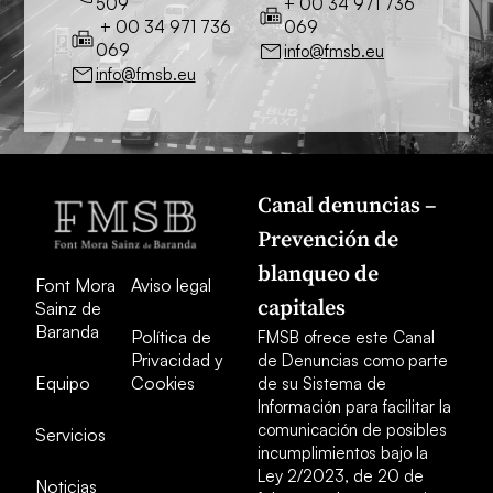
509
+ 00 34 971 736
+ 00 34 971 736
069
069
info@fmsb.eu
info@fmsb.eu
Canal denuncias –
Prevención de
blanqueo de
Font Mora
Aviso legal
capitales
Sainz de
Baranda
Política de
FMSB ofrece este Canal
Privacidad y
de Denuncias como parte
Equipo
Cookies
de su Sistema de
Información para facilitar la
comunicación de posibles
Servicios
incumplimientos bajo la
Ley 2/2023, de 20 de
Noticias