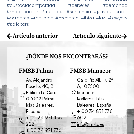
#custodiacompartida #deberes #demanda
#modificacion #medidas #sentencia #jurisprudencia
#baleares #mallorca #menorca #ibiza #law #lawyers
#solicitors
Artículo anterior
Artículo siguiente
¿DÓNDE NOS ENCONTRARÁS?
FMSB Palma
FMSB Manacor
Av. Alejandro
Calle Pío XII, 17, 2º
Roselló, 40, 8º
A, 07500
Edificio La Caixa
Manacor
07002 Palma
Mallorca Islas
Islas Baleares,
Baleares, España
España
+ 00 34 871 736
+ 00 34 971 456
602
222
info@fmsb.eu
+ 00 34 971 736