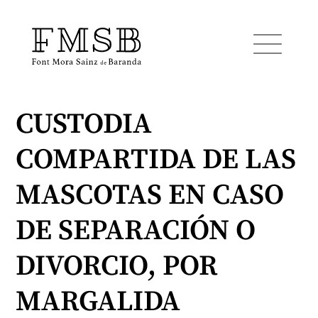
CUSTODIA
Inicio
COMPARTIDA DE LAS
Font Mora Sainz de Baranda
MASCOTAS EN CASO
Equipo
DE SEPARACIÓN O
DIVORCIO, POR
Servicios
MARGALIDA
Noticias