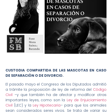
CUSTODIA COMPARTIDA DE LAS MASCOTAS EN CASO
DE SEPARACIÓN O DE DIVORCIO.
El pasado mayo el Congreso de los Diputados admitió
a trámite la proposición de ley de reforma del
Código
Civil
–y que también ha de afectar y modificar otras
importantes leyes, como son la
Ley de Enjuiciamiento
Civil
(LEC) y la
Ley Hipotecaria
– para que los animales
sean considerados seres vivos. Se trata de variar su