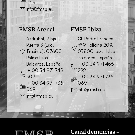
069
info@fmsb.eu
FMSB Arenal
FMSB Ibiza
Asdrubal, 7 bjs.,
CL Pedro Francés
Puerta 3 (Esq.
nº 9, oficina 209,
Trasimé), 07600
07800 Ibiza Islas
Palma Islas
Baleares, España
Baleares, España
+ 00 34 971 456
+ 00 34 971 745
222
509
+ 00 34 971 736
+ 00 34 971 736
069
069
info@fmsb.eu
info@fmsb.eu
Canal denuncias –