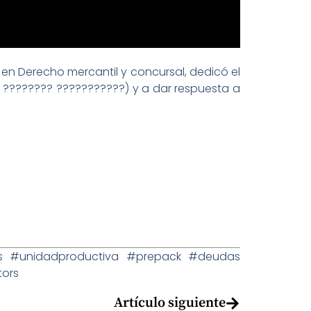
en Derecho mercantil y concursal, dedicó el
?? ???????? ???????????) y a dar respuesta a
s
#unidadproductiva
#prepack
#deudas
tors
Artículo siguiente