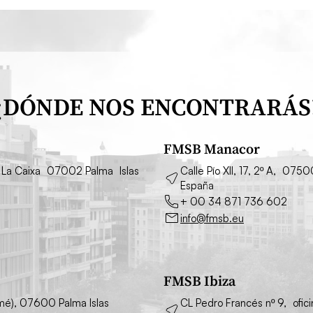
¿DÓNDE NOS ENCONTRARÁS
FMSB Manacor
cio La Caixa 07002 Palma Islas
Calle Pío XII, 17, 2º A, 075
España
+ 00 34 871 736 602
info@fmsb.eu
FMSB Ibiza
simé), 07600 Palma Islas
CL Pedro Francés nº 9, ofic