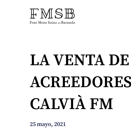
Inicio
LA VENTA DE
Font Mora Sainz de Baranda
ACREEDORES,
Equipo
CALVIÀ FM
Servicios
Noticias
25 mayo, 2021