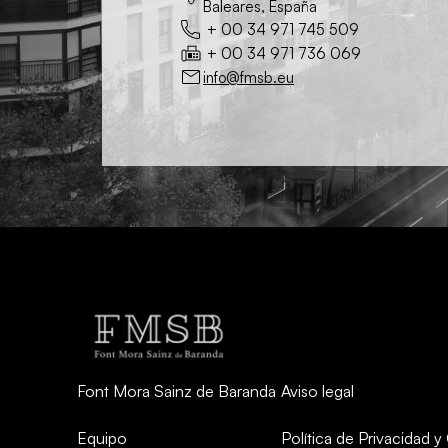
Baleares, España
+ 00 34 971 745 509
+ 00 34 971 736 069
info@fmsb.eu
Font Mora Sainz de Baranda
Aviso legal
Equipo
Política de Privacidad 