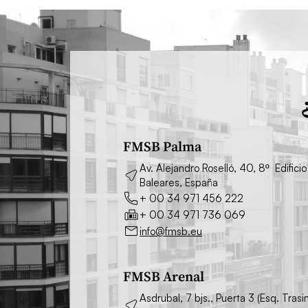
FMSB Palma
Av. Alejandro Roselló, 40, 8º Edifi
Baleares, España
+ 00 34 971 456 222
+ 00 34 971 736 069
info@fmsb.eu
FMSB Arenal
Asdrubal, 7 bjs., Puerta 3 (Esq. Tra