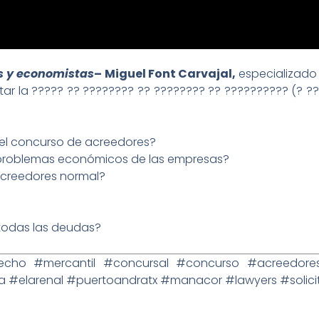
 y economistas
–
Miguel Font Carvajal
,
especializado 
ratar la ????? ?? ???????? ?? ???????? ?? ?????????? (? 
 el concurso de acreedores?
s problemas económicos de las empresas?
acreedores normal?
todas las deudas?
echo
#mercantil
#concursal
#concurso
#acreedore
a
#elarenal
#puertoandratx
#manacor
#lawyers
#solici