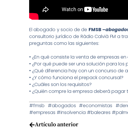
El abogado y socio de de
FMSB
–
abogados
consultorio jurídico de Ràdio Calvià FM a t
preguntas como las siguientes:
• ¿En qué consiste la venta de empresas en
• ¿Por qué puede ser una solución para lo
• ¿Qué diferencia hay con un concurso de 
• ¿Y cómo funciona el prepack concursal?
• ¿Cuáles son los requisitos?
• ¿Quién compre la empresa deberá pagar 
#fmsb
#abogados
#economistas
#der
#empresas
#insolvencia
#baleares
#palm
Artículo anterior