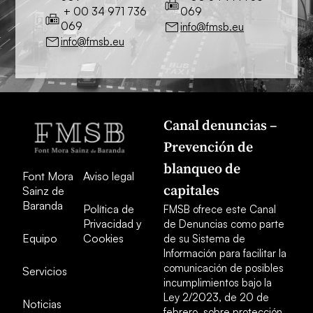
+ 00 34 971 736
069
069
info@fmsb.eu
info@fmsb.eu
Canal denuncias –
Prevención de
blanqueo de
Font Mora
Aviso legal
capitales
Sainz de
Baranda
Política de
FMSB ofrece este Canal
Privacidad y
de Denuncias como parte
Equipo
Cookies
de su Sistema de
Información para facilitar la
comunicación de posibles
Servicios
incumplimientos bajo la
Ley 2/2023, de 20 de
Noticias
febrero, sobre protección