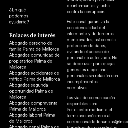
de informantes y lucha
¿En qué
contra la corrupción.
podemos
ayudarte?
Este canal garantiza la
confidencialidad del
informante y de terceros
Enlaces de interés
mencionados, así como la
Abogado derecho de
protección de datos,
familia Palma de Mallorca
evitando el acceso de
Abogados comunidad de
personal no autorizado. No
propietarios Palma de
se debe usar para quejas
Mallorca
generales u opiniones
Abogados accidentes de
personales sin relación con
tráfico Palma de Mallorca
incumplimientos
Abogados segunda
normativos.
oportunidad Palma de
Mallorca
Las vías de comunicación
Abogados compraventa
disponibles son:
Palma de Mallorca
Por escrito: mediante el
Abogado laboral Palma
formulario anónimo o al
de Mallorca
correo canaldedenuncias@fmsb
Abogado penal Palma de
Verbalmente: con solicitud