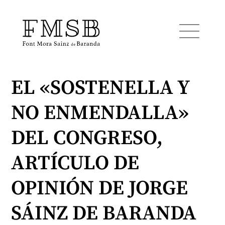
EL «SOSTENELLA Y
Inicio
NO ENMENDALLA»
Font Mora Sainz de Baranda
DEL CONGRESO,
Equipo
ARTÍCULO DE
OPINIÓN DE JORGE
Servicios
SÁINZ DE BARANDA
Noticias