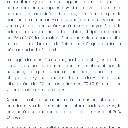
la escritura -y por el que, ingenuo de mí, pagué los
correspondientes impuestos- si no el valor que tenía
cuando lo adquirió mi padre, de forma que la
ganancia a tributar -la diferencia entre el valor de
venta y el de adquisición- será mucho mayor. Si eso lo
aderezamos con que se ha subido el tipo del ahorro
del 23 al 26%, la “ensalada” que me sale es para quitar
el hipo… una broma de “cine mudo” que decía mi
añorado Alberto Platard.
La segunda cuestión es que, hasta la fecha, los pactos
sucesorios no se acumulaban entre ellos ni con la
herencia, lo que suponía que cada uno de los
otorgados -y se pueden hacer dos- tenía una
tributación del 1% en los primeros 700.000 euros de
valor de los bienes recibidos.
A partir de ahora, se acumularán en sus cuantías a los
anteriores y a la herencia en determinados plazos, lo
que hará que puedan pasar a tipos de hasta el 20%.
Ahí es ná
…
Y la pregunta del millón puede ser ¿esta regulación