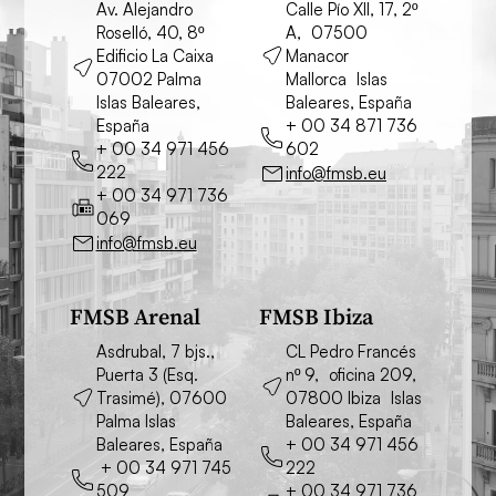
Av. Alejandro
Calle Pío XII, 17, 2º
Roselló, 40, 8º
A, 07500
Edificio La Caixa
Manacor
07002 Palma
Mallorca Islas
Islas Baleares,
Baleares, España
España
+ 00 34 871 736
+ 00 34 971 456
602
222
info@fmsb.eu
+ 00 34 971 736
069
info@fmsb.eu
FMSB Arenal
FMSB Ibiza
Asdrubal, 7 bjs.,
CL Pedro Francés
Puerta 3 (Esq.
nº 9, oficina 209,
Trasimé), 07600
07800 Ibiza Islas
Palma Islas
Baleares, España
Baleares, España
+ 00 34 971 456
+ 00 34 971 745
222
509
+ 00 34 971 736