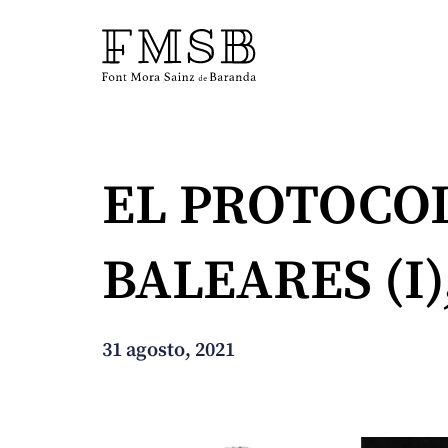
Inicio
EL PROTOCO
Font Mora Sainz de Baranda
BALEARES (I)
Equipo
Servicios
31 agosto, 2021
Noticias