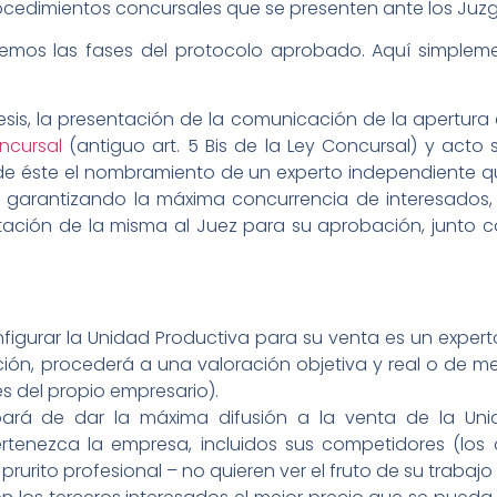
ocedimientos concursales que se presenten ante los Juzg
lizaremos las fases del protocolo aprobado. Aquí simple
esis, la presentación de la comunicación de la apertura 
ncursal
(antiguo art. 5 Bis de la Ley Concursal) y acto
ta de éste el nombramiento de un experto independiente q
, garantizando la máxima concurrencia de interesados,
tación de la misma al Juez para su aprobación, junto co
configurar la Unidad Productiva para su venta es un exp
ición, procederá a una valoración objetiva y real o de 
es del propio empresario).
pará de dar la máxima difusión a la venta de la Uni
rtenezca la empresa, incluidos sus competidores (los
prurito profesional – no quieren ver el fruto de su traba