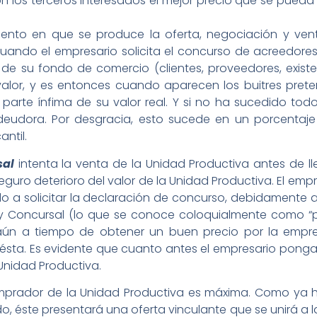
n los terceros interesados el mejor precio que se pueda
ento en que se produce la oferta, negociación y ven
cuando el empresario solicita el concurso de acreedores
 su fondo de comercio (clientes, proveedores, existenc
alor, y es entonces cuando aparecen los buitres pret
 parte ínfima de su valor real. Y si no ha sucedido todo
eudora. Por desgracia, esto sucede en un porcentaj
ntil.
sal
intenta la venta de la Unidad Productiva antes de l
guro deterioro del valor de la Unidad Productiva. El empr
do a solicitar la declaración de concurso, debidamente
 Ley Concursal (lo que se conoce coloquialmente como 
 aún a tiempo de obtener un buen precio por la empresa
ésta. Es evidente que cuanto antes el empresario pong
Unidad Productiva.
l comprador de la Unidad Productiva es máxima. Como ya
do, éste presentará una oferta vinculante que se unirá a 