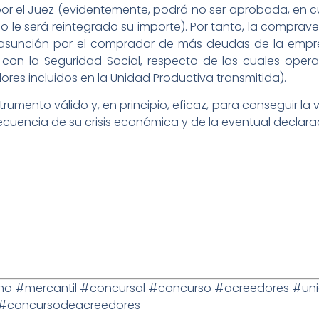
or el Juez (evidentemente, podrá no ser aprobada, en c
o le será reintegrado su importe). Por tanto, la compra
la asunción por el comprador de más deudas de la emp
con la Seguridad Social, respecto de las cuales oper
res incluidos en la Unidad Productiva transmitida).
rumento válido y, en principio, eficaz, para conseguir l
cuencia de su crisis económica y de la eventual declara
#mercantil #concursal #concurso #acreedores #unida
s #concursodeacreedores