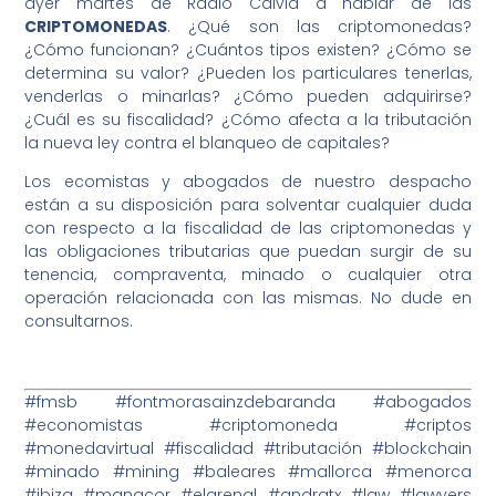
ayer martes de Radio Calvià a hablar de las
CRIPTOMONEDAS
. ¿Qué son las criptomonedas?
¿Cómo funcionan? ¿Cuántos tipos existen? ¿Cómo se
determina su valor? ¿Pueden los particulares tenerlas,
venderlas o minarlas? ¿Cómo pueden adquirirse?
¿Cuál es su fiscalidad? ¿Cómo afecta a la tributación
la nueva ley contra el blanqueo de capitales?
Los ecomistas y abogados de nuestro despacho
están a su disposición para solventar cualquier duda
con respecto a la fiscalidad de las criptomonedas y
las obligaciones tributarias que puedan surgir de su
tenencia, compraventa, minado o cualquier otra
operación relacionada con las mismas. No dude en
consultarnos.
#fmsb #fontmorasainzdebaranda #abogados
#economistas #criptomoneda #criptos
#monedavirtual #fiscalidad #tributación #blockchain
#minado #mining #baleares #mallorca #menorca
#ibiza #manacor #elarenal #andratx #law #lawyers