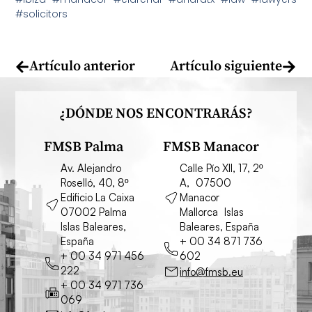
#solicitors
Artículo anterior
Artículo siguiente
¿DÓNDE NOS ENCONTRARÁS?
FMSB Palma
FMSB Manacor
Av. Alejandro
Calle Pío XII, 17, 2º
Roselló, 40, 8º
A, 07500
Edificio La Caixa
Manacor
07002 Palma
Mallorca Islas
Islas Baleares,
Baleares, España
España
+ 00 34 871 736
+ 00 34 971 456
602
222
info@fmsb.eu
+ 00 34 971 736
069