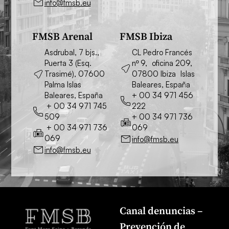
info@fmsb.eu
FMSB Arenal
FMSB Ibiza
Asdrubal, 7 bjs.,
CL Pedro Francés
Puerta 3 (Esq.
nº 9, oficina 209,
Trasimé), 07600
07800 Ibiza Islas
Palma Islas
Baleares, España
Baleares, España
+ 00 34 971 456
+ 00 34 971 745
222
509
+ 00 34 971 736
+ 00 34 971 736
069
069
info@fmsb.eu
info@fmsb.eu
Canal denuncias –
Prevención de