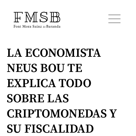
LA ECONOMISTA
Inicio
NEUS BOU TE
Font Mora Sainz de Baranda
EXPLICA TODO
Equipo
SOBRE LAS
CRIPTOMONEDAS Y
Servicios
SU FISCALIDAD
Noticias