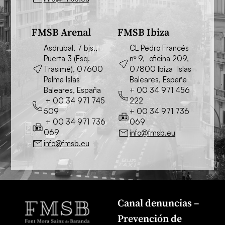
FMSB Arenal
FMSB Ibiza
Asdrubal, 7 bjs.,
CL Pedro Francés
Puerta 3 (Esq.
nº 9, oficina 209,
Trasimé), 07600
07800 Ibiza Islas
Palma Islas
Baleares, España
Baleares, España
+ 00 34 971 456
+ 00 34 971 745
222
509
+ 00 34 971 736
+ 00 34 971 736
069
069
info@fmsb.eu
info@fmsb.eu
Canal denuncias –
Prevención de