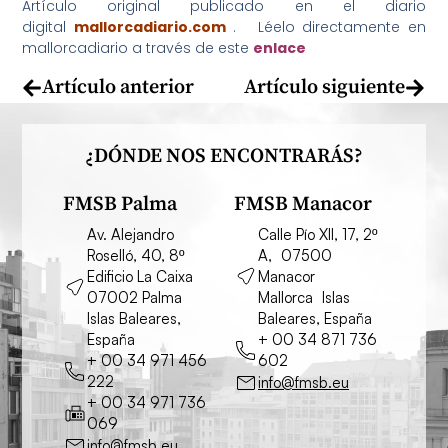
Artículo original publicado en el diario
digital
mallorcadiario.com
. Léelo directamente en
mallorcadiario a través de este
enlace
Artículo anterior
Artículo siguiente
¿DÓNDE NOS ENCONTRARÁS?
FMSB Palma
FMSB Manacor
Av. Alejandro
Calle Pío XII, 17, 2º
Roselló, 40, 8º
A, 07500
Edificio La Caixa
Manacor
07002 Palma
Mallorca Islas
Islas Baleares,
Baleares, España
España
+ 00 34 871 736
+ 00 34 971 456
602
222
info@fmsb.eu
+ 00 34 971 736
069
info@fmsb.eu