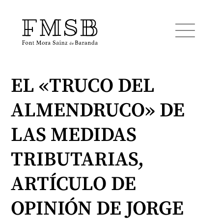
EL «TRUCO DEL
Inicio
ALMENDRUCO» DE
Font Mora Sainz de Baranda
LAS MEDIDAS
Equipo
TRIBUTARIAS,
ARTÍCULO DE
Servicios
OPINIÓN DE JORGE
Noticias