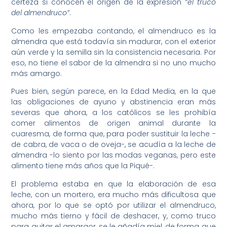
certeza si conocen el origen de la expresión
“el truco
del almendruco”
.
Como les empezaba contando, el almendruco es la
almendra que está todavía sin madurar, con el exterior
aún verde y la semilla sin la consistencia necesaria. Por
eso, no tiene el sabor de la almendra si no uno mucho
más amargo.
Pues bien, según parece, en la Edad Media, en la que
las obligaciones de ayuno y abstinencia eran más
severas que ahora, a los católicos se les prohibía
comer alimentos de origen animal durante la
cuaresma, de forma que, para poder sustituir la leche -
de cabra, de vaca o de oveja-, se acudía a la leche de
almendra -lo siento por las modas veganas, pero este
alimento tiene más años que la Piqué-.
El problema estaba en que la elaboración de esa
leche, con un mortero, era mucho más dificultosa que
ahora, por lo que se optó por utilizar el almendruco,
mucho más tierno y fácil de deshacer, y, como truco
para quitar el amargor, se le añadía miel, de forma que