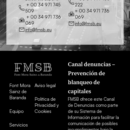
+ 00 34 971 745
222
509
+ 00 34 971 736
+ 00 34 971 736
069
069
info@fmsb.eu
info@fmsb.eu
Canal denuncias –
Prevención de
blanqueo de
Font Mora
Aviso legal
capitales
Sainz de
Baranda
Política de
FMSB ofrece este Canal
Privacidad y
de Denuncias como parte
Equipo
Cookies
de su Sistema de
Información para facilitar la
comunicación de posibles
Servicios
incumplimientos bajo la