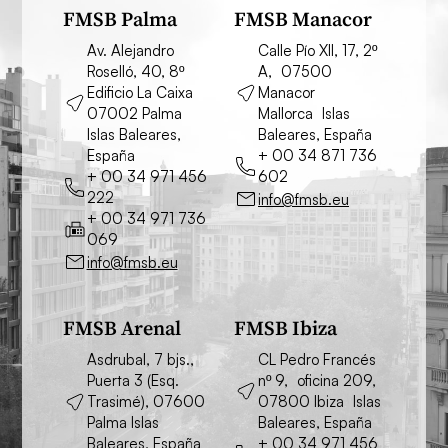
FMSB Palma
FMSB Manacor
Av. Alejandro
Calle Pío XII, 17, 2º
Roselló, 40, 8º
A, 07500
Edificio La Caixa
Manacor
07002 Palma
Mallorca Islas
Islas Baleares,
Baleares, España
España
+ 00 34 871 736
+ 00 34 971 456
602
222
info@fmsb.eu
+ 00 34 971 736
069
info@fmsb.eu
FMSB Arenal
FMSB Ibiza
Asdrubal, 7 bjs.,
CL Pedro Francés
Puerta 3 (Esq.
nº 9, oficina 209,
Trasimé), 07600
07800 Ibiza Islas
Palma Islas
Baleares, España
Baleares, España
+ 00 34 971 456