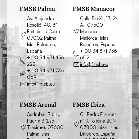
FMSB Palma
FMSB Manacor
Av. Alejandro
Calle Pío XII, 17, 2º
Roselló, 40, 8º
A, 07500
Edificio La Caixa
Manacor
07002 Palma
Mallorca Islas
Islas Baleares,
Baleares, España
España
+ 00 34 871 736
+ 00 34 971 456
602
222
info@fmsb.eu
+ 00 34 971 736
069
info@fmsb.eu
FMSB Arenal
FMSB Ibiza
Asdrubal, 7 bjs.,
CL Pedro Francés
Puerta 3 (Esq.
nº 9, oficina 209,
Trasimé), 07600
07800 Ibiza Islas
Palma Islas
Baleares, España