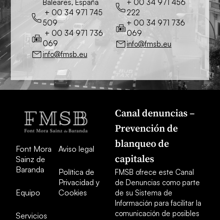
Baleares, España
+ 00 34 971 456
+ 00 34 971 745
222
509
+ 00 34 971 736
+ 00 34 971 736
069
069
info@fmsb.eu
info@fmsb.eu
Canal denuncias –
Prevención de
blanqueo de
Font Mora
Aviso legal
capitales
Sainz de
Baranda
Política de
FMSB ofrece este Canal
Privacidad y
de Denuncias como parte
Equipo
Cookies
de su Sistema de
Información para facilitar la
comunicación de posibles
Servicios