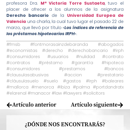
profesora Dra.
Mª Victoria Torre Sustaeta
, tuvo el
placer de ofrecer a los alumnos de la asignatura
Derecho bancario
de la
Universidad Europea de
Valencia
una charla, la cual tuvo lugar el pasado 22 de
marzo, que llevó por título «
Los índices de referencia de
los préstamos hipotecarios IRPH
«.
#fmsb #fontmorasainzdebaranda #abogados
#economistas #derecho #derechobancario #irph
#consumidores #usuarios #nulidad #contrato
#contratos #préstamo #garantía #hipoteca
#consumidores #prestamos #bancos
#clausulasabusivas #accion #prestatario
#cláusulasuelo #suelo #gastos #irph #baleares
#mallorca #menorca #ibiza #palma #portdandratx
#elarenal #manacor #law #lawyers #solicitors
Artículo anterior
Artículo siguiente
¿DÓNDE NOS ENCONTRARÁS?