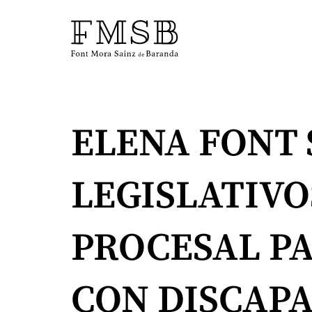
Inicio
ELENA FONT 
Font Mora Sainz de Baranda
LEGISLATIVO
Equipo
PROCESAL PA
Servicios
CON DISCAP
Noticias