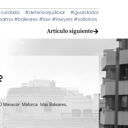
atela #defensorjudicial #guardador
ma #baleares #law #lawyers #solicitors
Artículo siguiente
?
00 Manacor Mallorca Islas Baleares,