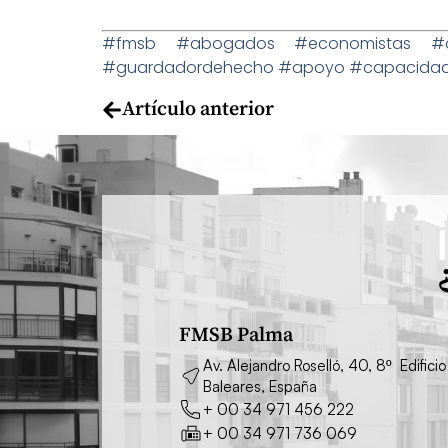
#fmsb #abogados #economistas #der
#guardadordehecho #apoyo #capacidadju
Artículo anterior
FMSB Palma
Av. Alejandro Roselló, 40, 8º Edifi
Baleares, España
+ 00 34 971 456 222
+ 00 34 971 736 069