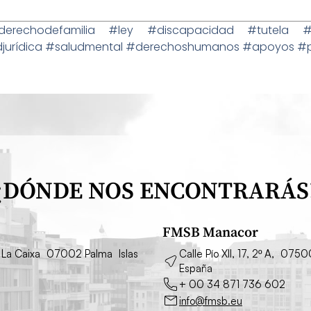
echodefamilia #ley #discapacidad #tutela #cur
rídica #saludmental #derechoshumanos #apoyos #pal
¿DÓNDE NOS ENCONTRARÁS
FMSB Manacor
cio La Caixa 07002 Palma Islas
Calle Pío XII, 17, 2º A, 075
España
+ 00 34 871 736 602
info@fmsb.eu