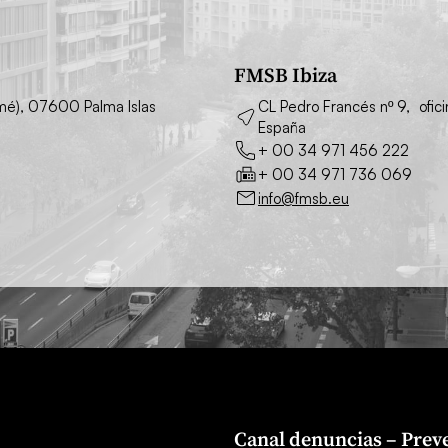
FMSB Ibiza
simé), 07600 Palma Islas
CL Pedro Francés nº 9, ofic
España
+ 00 34 971 456 222
+ 00 34 971 736 069
info@fmsb.eu
Canal denuncias – Preve