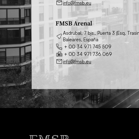
info@fmsb.eu
FMSB Arenal
Asdrubal, 7 bjs., Puerta 3 (Esq. Tra
Baleares, España
+ 00 34 971 745 509
+ 00 34 971 736 069
info@fmsb.eu