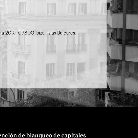
ina 209, 07800 Ibiza Islas Baleares,
nción de blanqueo de capitales