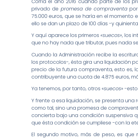
Corría el año 2016 cuando parte de los pro
privado de
promesa de compraventa
por 
75.000 euros, que se haría en el momento e
ello se dan un plazo de 100 días -y quinie
Y aquí aparece los primeros
«suecos»
, los 
que no hay nada que tributar, pues nada se
Cuando la Administración recibe la escritu
los protocolos-, ésta gira una liquidación 
precio de la futura compraventa, esto es, l
contribuyente una cuota de 4.875 euros, má
Ya tenemos, por tanto, otros «
suecos
» -est
Y frente a esa liquidación, se presenta un
como tal, sino una promesa de compraventa 
concierta bajo una condición suspensiva que
que ésta condición se cumpliese -con la ete
El segundo motivo, más de peso, es que 