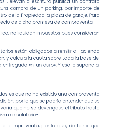
os-, elevan a escritura pública un contrato
tura compra de un parking, por importe de
ro de la Propiedad la plaza de garaje. Para
 precio de dicha promesa de compraventa.
público, no liquidan impuestos pues consideran
tarios están obligados a remitir a Hacienda
n, y calcula la cuota sobre toda la base del
a entregado «ni un duro». Y eso le supone al
gadas es que no ha existido una compraventa
ición, por lo que se podría entender que se
levaría que no se devengase el tributo hasta
va o resolutoria-.
de compraventa, por lo que, de tener que