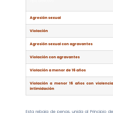
Tipo delictivo
Agresión sexual
Violación
Agresión sexual con agravantes
Violación con agravantes
Violación a menor de 16 años
Violación a menor 16 años con violenci
intimidación
Esta rebaja de penas, unida al Principio d