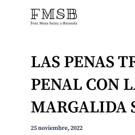
Inicio
LAS PENAS T
Font Mora Sainz de Baranda
PENAL CON LA
Equipo
MARGALIDA 
Servicios
Noticias
25 noviembre, 2022