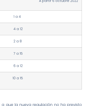
A partir 6 octubre 2022
1 a 4
4 a 12
2 a 8
7 a 15
6 a 12
0 a 15
 y a que la nueva regulación no ha previsto