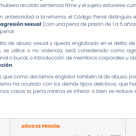
r hubiera recaído sentencia firme y el sujeto estuviese c
anterioridad a la reforma, el Código Penal distinguía 
y
agresión sexual
(con una pena de prisión de 1 a 5 años),
 penal.
lito de abuso sexual y queda englobado en el delito d
 se utilice o no violencia, será considerado como agre
anal o bucal, o introducción de miembros corporales u ob
ación
.
ual, que como decíamos engloba también al de abuso, pas
 mismo ha ocurrido con los demás tipos delictivos, que 
nos casos la pena mínima es inferior o bien se reduce el
AÑOS DE PRISIÓN