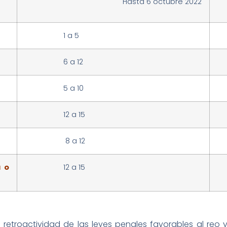
Hasta 6 octubre 2022
1 a 5
6 a 12
5 a 10
12 a 15
8 a 12
a o
12 a 15
1
e retroactividad de las leyes penales favorables al reo