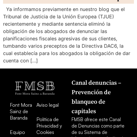
Ya informamos previamente en nuestro blog que el
Tribunal de Justicia de la Unión Europea (TJUE)
recientemente y mediante sentencia eliminó la
obligación de los abogados de denunciar las
planificaciones fiscales agresivas de sus clientes,
tumbando varios preceptos de la Directiva DAC6, la
cual establecía para los abogados la obligación de dar
cuenta con […]
Canal denuncias –
Prevención de
blanqueo de
Font Mora
Aviso legal
capitales
Sainz de
Baranda
Política de
FMSB ofrece este Canal
Privacidad y
de Denuncias como parte
Equipo
Cookies
de su Sistema de