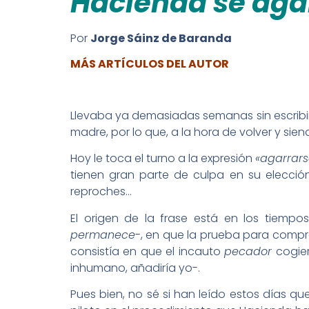
Hacienda se agar
Por
Jorge Sáinz de Baranda
MÁS ARTÍCULOS DEL AUTOR
Llevaba ya demasiadas semanas sin escribi
madre, por lo que, a la hora de volver y si
Hoy le toca el turno a la expresión
«agarrars
tienen gran parte de culpa en su elecció
reproches…
El origen de la frase está en los tiempo
permanece
-, en que la prueba para compro
consistía en que el incauto
pecador
cogier
inhumano, añadiría yo-.
Pues bien, no sé si han leído estos días q