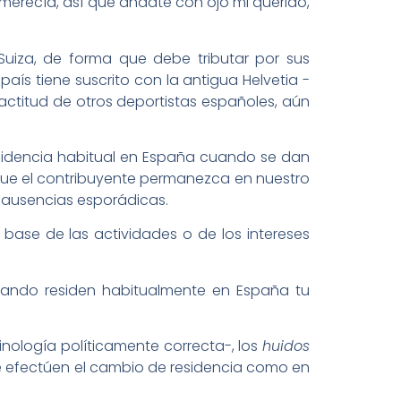
merecía, así que ándate con ojo mi querido,
Suiza, de forma que debe tributar por sus
aís tiene suscrito con la antigua Helvetia -
 actitud de otros deportistas españoles, aún
esidencia habitual en España cuando se dan
es que el contribuyente permanezca en nuestro
s ausencias esporádicas.
 base de las actividades o de los intereses
cuando residen habitualmente en España tu
nología políticamente correcta-, los
huidos
ue efectúen el cambio de residencia como en