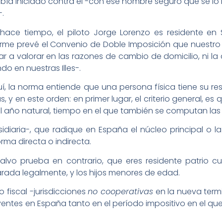
bía iniciado contra él -con ese nombre seguro que se lo 
.
 hace tiempo, el piloto Jorge Lorenzo es residente en 
orme prevé el Convenio de Doble Imposición que nuestro p
r a valorar en las razones de cambio de domicilio, ni la
do en nuestras Illes-.
í, la norma entiende que una persona física tiene su r
s, y en este orden: en primer lugar, el criterio general, 
 el año natural, tiempo en el que también se computan la
diaria-, que radique en España el núcleo principal o la
ma directa o indirecta.
 salvo prueba en contrario, que eres residente patrio 
rada legalmente, y los hijos menores de edad.
 fiscal -jurisdicciones
no cooperativas
en la nueva termi
yentes en España tanto en el período impositivo en el q