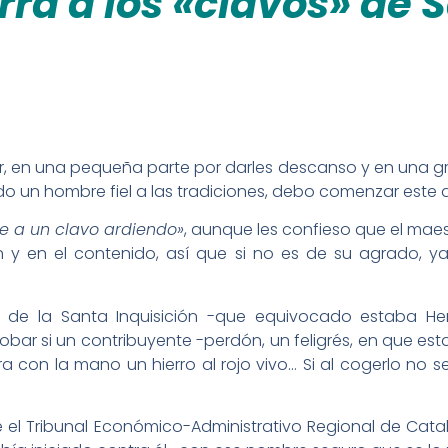
ra a los «clavos» de 
r, en una pequeña parte por darles descanso y en una gr
endo un hombre fiel a las tradiciones, debo comenzar este
e a un clavo ardiendo»
, aunque les confieso que el maes
n y en el contenido, así que si no es de su agrado, y
s de la Santa Inquisición -que equivocado estaba He
bar si un contribuyente -perdón, un feligrés, en que es
a con la mano un hierro al rojo vivo… Si al cogerlo no
ue el Tribunal Económico-Administrativo Regional de Cata