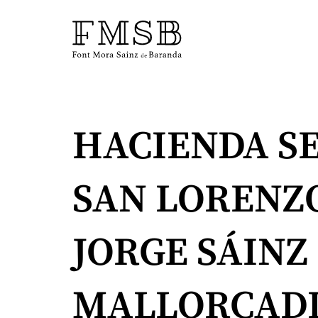
Inicio
HACIENDA SE
Font Mora Sainz de Baranda
SAN LORENZO
Equipo
JORGE SÁINZ
Servicios
MALLORCAD
Noticias