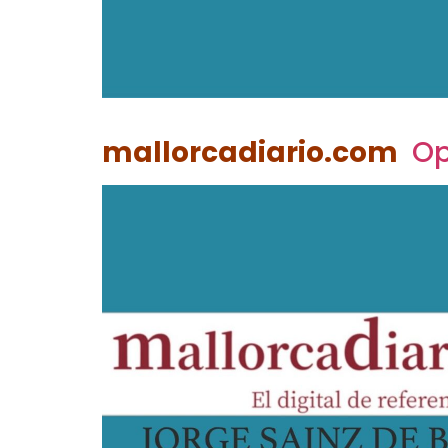
mallorcadiario.com
Op