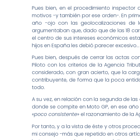
Pues bien, en el procedimiento inspector
motivos -y también por ese orden-. En prim
año -ojo con las geolocalizaciones de lo
argumentaban que, dado que de las 18 car
el centro de sus intereses económicos estab
hijos en España les debió parecer excesivo…
Pues bien, después de cerrar las actas co
Piloto con los criterios de la Agencia Tri
considerado, con gran acierto, que la carg
contribuyente, de forma que la poca entid
todo.
A su vez, en relación con la segunda de las
donde se compite en Moto GP, en ese año
«
poco consistente
» el razonamiento de la Ag
Por tanto, y a la vista de éste y otros pro
mi consejo -más que repetido en otros artí