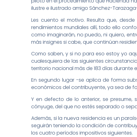
piloto en el procedimiento que Hacienda ha
ilustre e ilustrado amigo Sánchez-Tarazaga-
Les cuento el motivo. Resulta que, desde
rendimientos mundiales allí, todo ello conf
como imaginarán, no puedo, ni quiero, entra
más insignes si cabe, que continúan residien
Como saben, y si no para eso estoy yo aqu
cualesquiera de las siguientes circunstancia
territorio nacional más de 183 días durante
En segundo lugar -se aplica de forma subsi
económicos del contribuyente, ya sea de for
Y en defecto de lo anterior, se presume,
cónyuge, del que no estés separado o sepa
Además, si la nueva residencia es un paraíso
seguirán teniendo la condición de contribu
los cuatro períodos impositivos siguientes.