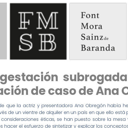
 gestación subrogada
lación de caso de Ana
de que la actriz y presentadora Ana Obregón había he
 de un vientre de alquiler en un país en que ello está 
consideraciones éticas, se han puesto sobre la mesa y
 hacer el esfuerzo de sintetizar y explicar los concep