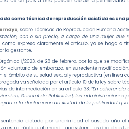
varía de un país a otro pueden desde la permisividad t
gada como técnica de reproducción asistida es una
p
de mayo
, sobre Técnicas de Reproducción Humana Asisti
stación, con o sin precio, a cargo de una mujer que re
al, como expresa claramente el artículo, ya se haga a t
r la gestante.
rgánica 1/2023, de 28 de febrero, por la que se modific
ción voluntaria del embarazo, en su reciente modificació
n el ámbito de su salud sexual y reproductiva (en línea 
ubrogada ya señalada por el artículo 10 de la ley sobre 
ias de intermediación en su artículo 33: “
En coherencia c
noviembre, General de Publicidad, las administraciones 
irigida a la declaración de ilicitud de la publicidad 
a sentencia dictada por unanimidad el pasado año al
ureza esta práctica, afirmando que vulnera los derechos f