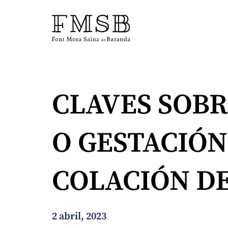
Inicio
CLAVES SOBR
Font Mora Sainz de Baranda
O GESTACIÓN
Equipo
COLACIÓN D
Servicios
Noticias
2 abril, 2023