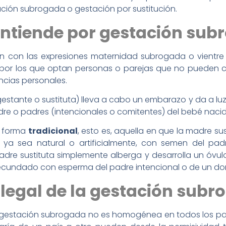
ación subrogada o gestación por sustitución.
 entiende por gestación su
ién con las expresiones maternidad subrogada o vientr
os por los que optan personas o parejas que no pueden 
ncias personales.
stante o sustituta) lleva a cabo un embarazo y da a luz
re o padres (intencionales o comitentes) del bebé nacid
u forma
tradicional
, esto es, aquella en que la madre su
 ya sea natural o artificialmente, con semen del p
 madre sustituta simplemente alberga y desarrolla un óvu
fecundado con esperma del padre intencional o de un do
n legal de la gestación sub
gestación subrogada no es homogénea en todos los paíse