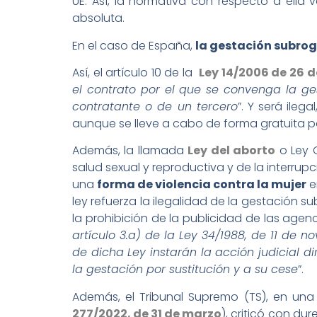
UE. Así, la normativa con respecto a ella 
absoluta.
En el caso de España,
la gestación subro
Así, el artículo 10 de la
Ley 14/2006 de 26 
el contrato por el que se convenga la ge
contratante o de un tercero
”. Y será ileg
aunque se lleve a cabo de forma gratuita po
Además, la llamada
Ley del aborto
o Ley O
salud sexual y reproductiva y de la interrup
una
forma de violencia contra la mujer
e
ley refuerza la ilegalidad de la gestación s
la prohibición de la publicidad de las agenc
artículo 3.a) de la Ley 34/1988, de 11 de 
de dicha Ley instarán la acción judicial d
la gestación por sustitución y a su cese
”.
Además, el Tribunal Supremo (TS), en un
277/2022, de 31 de marzo
), criticó con d