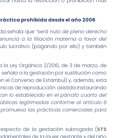
otal hasta la restricción o prohibición más
ráctica prohibida desde el año 2006
.
da señala que “
será nulo de pleno derecho
nuncia a la filiación materna a favor del
ítulo lucrativo (pagando por ello) y también
a la Ley Orgánica 2/2010, de 3 de marzo, de
n, señala a la gestación por sustitución como
con el Convenio de Estambul) y, además, esta
técnicas de reproducción asistida instaurando
on lo establecido en el párrafo cuarto del
públicas legitimadas conforme al artículo 6
que promueva las prácticas comerciales para
 respecto de la gestación subrogada (
STS
undamentales de la mujer gestante y del niño