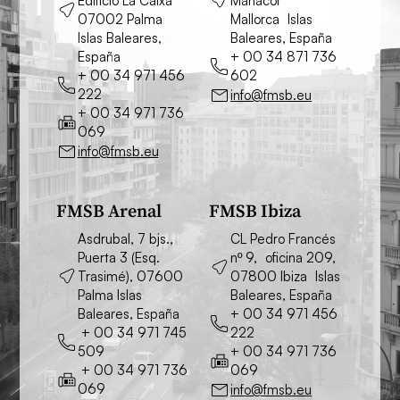
Edificio La Caixa
Manacor
07002 Palma
Mallorca Islas
Islas Baleares,
Baleares, España
España
+ 00 34 871 736
+ 00 34 971 456
602
222
info@fmsb.eu
+ 00 34 971 736
069
info@fmsb.eu
FMSB Arenal
FMSB Ibiza
Asdrubal, 7 bjs.,
CL Pedro Francés
Puerta 3 (Esq.
nº 9, oficina 209,
Trasimé), 07600
07800 Ibiza Islas
Palma Islas
Baleares, España
Baleares, España
+ 00 34 971 456
+ 00 34 971 745
222
509
+ 00 34 971 736
+ 00 34 971 736
069
069
info@fmsb.eu