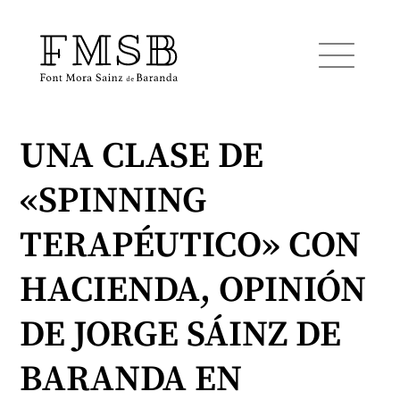
UNA CLASE DE
Inicio
«SPINNING
Font Mora Sainz de Baranda
TERAPÉUTICO» CON
Equipo
HACIENDA, OPINIÓN
DE JORGE SÁINZ DE
Servicios
BARANDA EN
Noticias