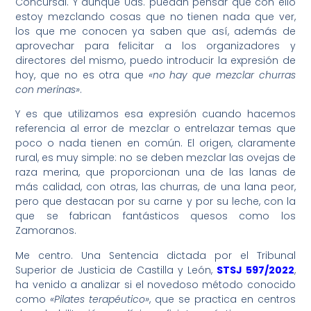
Concursal. Y aunque Uds. puedan pensar que con ello
estoy mezclando cosas que no tienen nada que ver,
los que me conocen ya saben que así, además de
aprovechar para felicitar a los organizadores y
directores del mismo, puedo introducir la expresión de
hoy, que no es otra que
«no hay que mezclar churras
con merinas»
.
Y es que utilizamos esa expresión cuando hacemos
referencia al error de mezclar o entrelazar temas que
poco o nada tienen en común. El origen, claramente
rural, es muy simple: no se deben mezclar las ovejas de
raza merina, que proporcionan una de las lanas de
más calidad, con otras, las churras, de una lana peor,
pero que destacan por su carne y por su leche, con la
que se fabrican fantásticos quesos como los
Zamoranos.
Me centro. Una Sentencia dictada por el Tribunal
Superior de Justicia de Castilla y León,
STSJ 597/2022
,
ha venido a analizar si el novedoso método conocido
como
«Pilates terapéutico»
, que se practica en centros