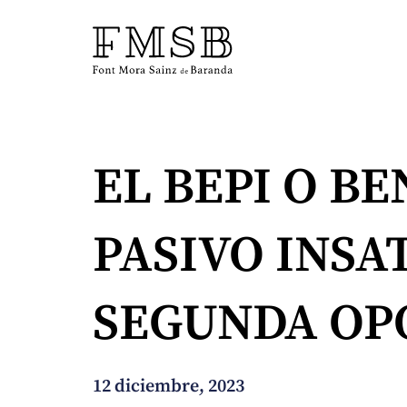
Inicio
EL BEPI O B
Font Mora Sainz de Baranda
PASIVO INSA
Equipo
SEGUNDA OP
Servicios
Noticias
12 diciembre, 2023