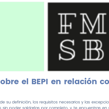
obre el BEPI en relación c
 su definición, los requisitos necesarios y las excepci
s sin poder saldarlas por completo, y te encuentras en