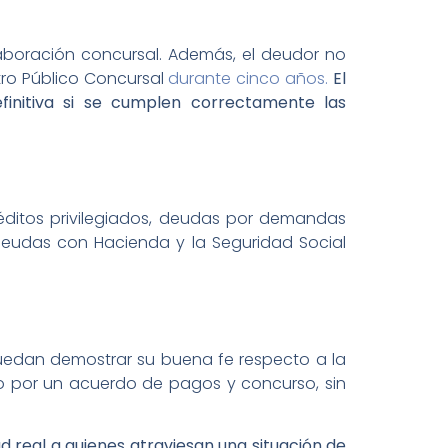
aboración concursal. Además, el deudor no
tro Público Concursal
durante cinco años.
El
finitiva si se cumplen correctamente las
éditos privilegiados, deudas por demandas
deudas con Hacienda y la Seguridad Social
uedan demostrar su buena fe respecto a la
do por un acuerdo de pagos y concurso, sin
real a quienes atraviesan una situación de