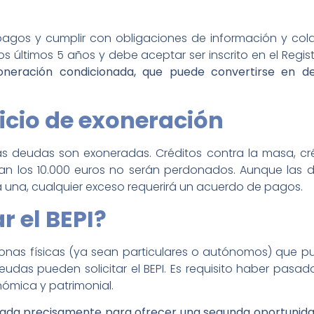
 pagos y cumplir con obligaciones de información y col
s últimos 5 años y debe aceptar ser inscrito en el Regis
oneración condicionada, que puede convertirse en de
icio de exoneración
las deudas son exoneradas. Créditos contra la masa, cr
an los 10.000 euros no serán perdonados. Aunque las 
 una, cualquier exceso requerirá un acuerdo de pagos.
r el BEPI?
as físicas (ya sean particulares o autónomos) que p
eudas pueden solicitar el BEPI. Es requisito haber pasa
nómica y patrimonial.
ada precisamente para ofrecer una segunda oportunidad 