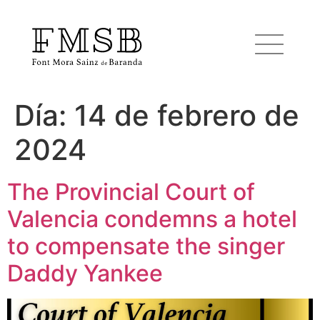
Día:
14 de febrero de
Inicio
2024
Font Mora Sainz de Baranda
The Provincial Court of
Valencia condemns a hotel
Equipo
to compensate the singer
Servicios
Daddy Yankee
Noticias