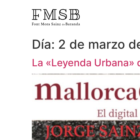
Día:
2 de marzo d
Inicio
La «Leyenda Urbana» d
Font Mora Sainz de Baranda
Equipo
Servicios
Noticias