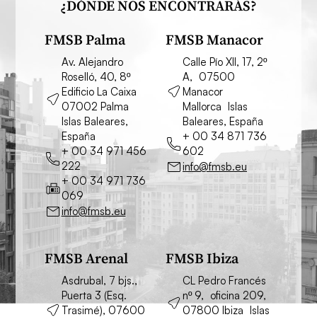
¿DÓNDE NOS ENCONTRARÁS?
FMSB Palma
FMSB Manacor
Av. Alejandro
Calle Pío XII, 17, 2º
Roselló, 40, 8º
A, 07500
Edificio La Caixa
Manacor
07002 Palma
Mallorca Islas
Islas Baleares,
Baleares, España
España
+ 00 34 871 736
+ 00 34 971 456
602
222
info@fmsb.eu
+ 00 34 971 736
069
info@fmsb.eu
FMSB Arenal
FMSB Ibiza
Asdrubal, 7 bjs.,
CL Pedro Francés
Puerta 3 (Esq.
nº 9, oficina 209,
Trasimé), 07600
07800 Ibiza Islas