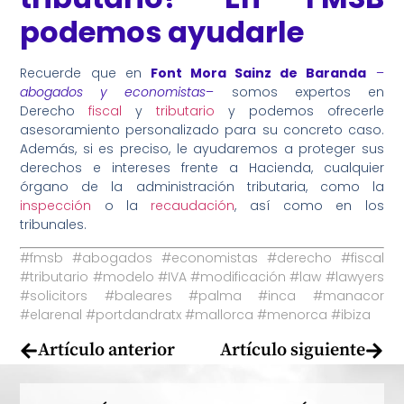
podemos ayudarle
Recuerde que en
Font Mora Sainz de Baranda
–
abogados y economistas
–
somos expertos en
Derecho
fiscal
y
tributario
y podemos ofrecerle
asesoramiento personalizado para su concreto caso.
Además, si es preciso, le ayudaremos a proteger sus
derechos e intereses frente a Hacienda, cualquier
órgano de la administración tributaria, como la
inspección
o la
recaudación
, así como en los
tribunales.
#fmsb #abogados #economistas #derecho #fiscal
#tributario #modelo #IVA #modificación #law #lawyers
#solicitors #baleares #palma #inca #manacor
#elarenal #portdandratx #mallorca #menorca #ibiza
Artículo anterior
Artículo siguiente