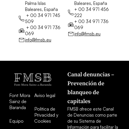
Palma Islas
Baleares, España
Baleares, España
+ 00 34 971 456
+ 00 34 971 745
222
509
+ 00 34 971 736
+ 00 34 971 736
069
069
info@fmsb.eu
info@fmsb.eu
Canal denuncias –
Prevención de
blanqueo de
Font Mora
Aviso legal
capitales
Sainz de
Baranda
Política de
FMSB ofrece este Canal
Privacidad y
de Denuncias como parte
Equipo
Cookies
de su Sistema de
Información para facilitar la