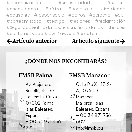
#indemnización
#siniestralidad
#seguro
#aseguradora
#póliza
#conductor
#implicado
#causante
#responsable
#daños
#derecho
#civil
#parteamistoso
#testigo
#lesiones
#reclamación
#SeguridadVial
#dañospersonales
#dañosmateriales
#ofertamotivada
#law
#lawyers
#solicitors
Artículo anterior
Artículo siguiente
¿DÓNDE NOS ENCONTRARÁS?
FMSB Palma
FMSB Manacor
Av. Alejandro
Calle Pío XII, 17, 2º
Roselló, 40, 8º
A, 07500
Edificio La Caixa
Manacor
07002 Palma
Mallorca Islas
Islas Baleares,
Baleares, España
España
+ 00 34 871 736
+ 00 34 971 456
602
222
info@fmsb.eu