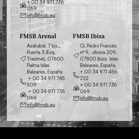
+ 00 34 971 736
069
info@fmsb.eu
FMSB Arenal
FMSB Ibiza
Asdrubal, 7 bjs.,
CL Pedro Francés
Puerta 3 (Esq.
nº 9, oficina 209,
Trasimé), 07600
07800 Ibiza Islas
Palma Islas
Baleares, España
Baleares, España
+ 00 34 971 456
+ 00 34 971 745
222
509
+ 00 34 971 736
+ 00 34 971 736
069
069
info@fmsb.eu
info@fmsb.eu