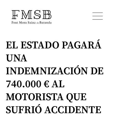
EL ESTADO PAGARÁ
Inicio
UNA
Font Mora Sainz de Baranda
INDEMNIZACIÓN DE
Equipo
740.000 € AL
MOTORISTA QUE
Servicios
SUFRIÓ ACCIDENTE
Noticias