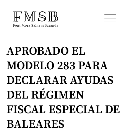
APROBADO EL
Inicio
MODELO 283 PARA
Font Mora Sainz de Baranda
DECLARAR AYUDAS
Equipo
DEL RÉGIMEN
FISCAL ESPECIAL DE
Servicios
BALEARES
Noticias