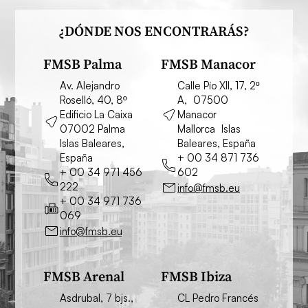
¿DÓNDE NOS ENCONTRARÁS?
FMSB Palma
FMSB Manacor
Av. Alejandro
Calle Pío XII, 17, 2º
Roselló, 40, 8º
A, 07500
Edificio La Caixa
Manacor
07002 Palma
Mallorca Islas
Islas Baleares,
Baleares, España
España
+ 00 34 871 736
+ 00 34 971 456
602
222
info@fmsb.eu
+ 00 34 971 736
069
info@fmsb.eu
FMSB Arenal
FMSB Ibiza
Asdrubal, 7 bjs.,
CL Pedro Francés