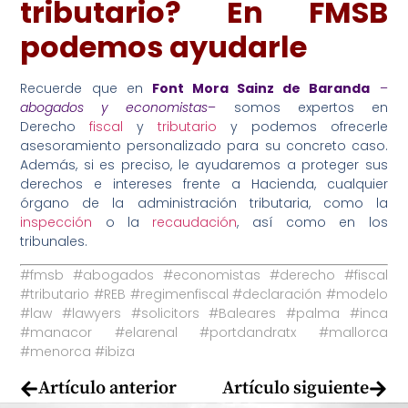
tributario? En FMSB
podemos ayudarle
Recuerde que en
Font Mora Sainz de Baranda
–
abogados y economistas
–
somos expertos en
Derecho
fiscal
y
tributario
y podemos ofrecerle
asesoramiento personalizado para su concreto caso.
Además, si es preciso, le ayudaremos a proteger sus
derechos e intereses frente a Hacienda, cualquier
órgano de la administración tributaria, como la
inspección
o la
recaudación
, así como en los
tribunales.
#fmsb #abogados #economistas #derecho #fiscal
#tributario #REB #regimenfiscal #declaración #modelo
#law #lawyers #solicitors #Baleares #palma #inca
#manacor #elarenal #portdandratx #mallorca
#menorca #ibiza
Artículo anterior
Artículo siguiente