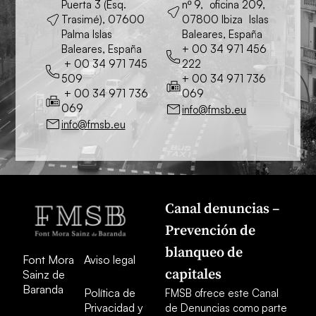
Puerta 3 (Esq.
nº 9, oficina 209,
Trasimé), 07600
07800 Ibiza Islas
Palma Islas
Baleares, España
Baleares, España
+ 00 34 971 456
+ 00 34 971 745
222
509
+ 00 34 971 736
+ 00 34 971 736
069
069
info@fmsb.eu
info@fmsb.eu
Canal denuncias –
Prevención de
blanqueo de
Font Mora
Aviso legal
capitales
Sainz de
Baranda
Política de
FMSB ofrece este Canal
Privacidad y
de Denuncias como parte