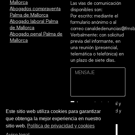
Mallorca
Las vías de comunicación
Abogados compraventa
disponibles son:
Palma de Mallorca
Por escrito: mediante el
Abogado laboral Palma
formulario anónimo o al
de Mallorca
correo canaldedenuncias@fmsb
Abogado penal Palma de
Verbalmente: con solicitud
Mallorca
previa del informante, en
una reunión (presencial,
telemática o telefónica) en
un plazo de siete días.
Acepto el
aviso legal
y
la
política de privacidad y
Este sitio web utiliza cookies para garantizar
cookies
que obtenga la mejor experiencia en nuestro
sitio web.
Política de privacidad y cookies
ENVIAR
Aviso legal