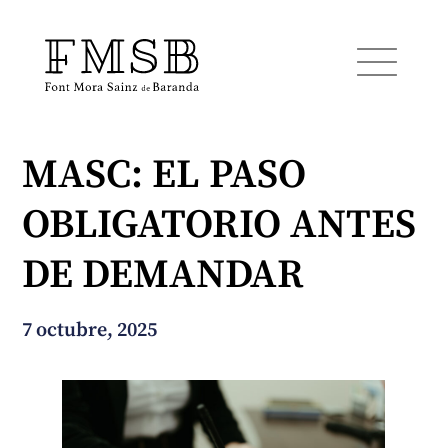
MASC: EL PASO
Inicio
OBLIGATORIO ANTES
Font Mora Sainz de Baranda
DE DEMANDAR
Equipo
7 octubre, 2025
Servicios
Noticias