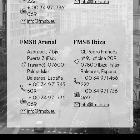
222
info@fmsb.eu
+ 00 34 971 736
069
info@fmsb.eu
FMSB Arenal
FMSB Ibiza
Asdrubal, 7 bjs.,
CL Pedro Francés
Puerta 3 (Esq.
nº 9, oficina 209,
Trasimé), 07600
07800 Ibiza Islas
Palma Islas
Baleares, España
Baleares, España
+ 00 34 971 456
+ 00 34 971 745
222
509
+ 00 34 971 736
+ 00 34 971 736
069
069
info@fmsb.eu
info@fmsb.eu