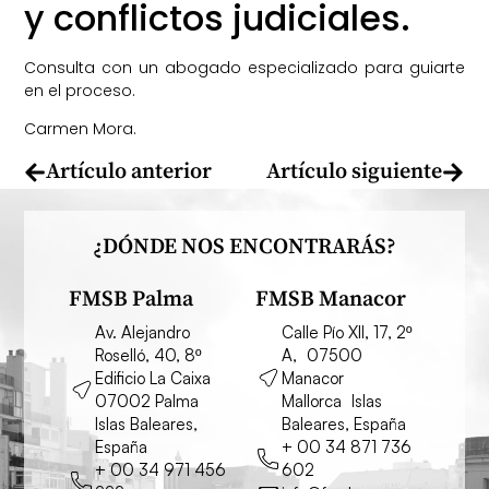
y conflictos judiciales.
Consulta con un abogado especializado para guiarte
en el proceso.
Carmen Mora.
Artículo anterior
Artículo siguiente
¿DÓNDE NOS ENCONTRARÁS?
FMSB Palma
FMSB Manacor
Av. Alejandro
Calle Pío XII, 17, 2º
Roselló, 40, 8º
A, 07500
Edificio La Caixa
Manacor
07002 Palma
Mallorca Islas
Islas Baleares,
Baleares, España
España
+ 00 34 871 736
+ 00 34 971 456
602