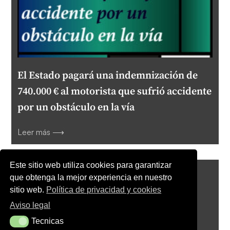
El Estado pagará una indemnización de
740.000 € al motorista que sufrió accidente
por un obstáculo en la vía
Leer más ⟶
Este sitio web utiliza cookies para garantizar
Tributación del Alquiler Turístico en el
que obtenga la mejor experiencia en nuestro
IRPF: ¿Cuándo se considera actividad
sitio web.
Política de privacidad y cookies
económica?
Aviso legal
Tecnicas
Tecnicas
Leer más ⟶