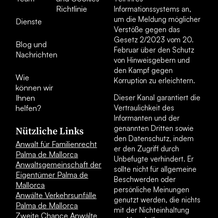
Richtlinie
Informationssystems an,
um die Meldung möglicher
Dienste
Verstöße gegen das
Gesetz 2/2023 vom 20.
Blog und
Februar über den Schutz
Nachrichten
von Hinweisgebern und
den Kampf gegen
Wie
Korruption zu erleichtern.
können wir
Ihnen
Dieser Kanal garantiert die
helfen?
Vertraulichkeit des
Informanten und der
genannten Dritten sowie
Nützliche Links
den Datenschutz, indem
Anwalt für Familienrecht
er den Zugriff durch
Palma de Mallorca
Unbefugte verhindert. Er
Anwaltsgemeinschaft der
sollte nicht für allgemeine
Eigentümer Palma de
Beschwerden oder
Mallorca
persönliche Meinungen
Anwälte Verkehrsunfälle
genutzt werden, die nichts
Palma de Mallorca
mit der Nichteinhaltung
Zweite Chance Anwälte