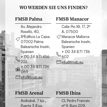
WO WERDEN SIE UNS FINDEN?
FMSB Palma
FMSB Manacor
Av. Alejandro
Calle Pío XII, 17, 2º
Roselló, 40,
A, 07500
8ºEdificio La Caixa
Manacor Mallorca
07002 Palma
Balearische Inseln,
Balearische Inseln,
Spanien
Spanien
+ 00 34 871 736
+ 00 34 971 456
602
222
info@fmsb.eu
+ 00 34 971 736
069
info@fmsb.eu
FMSB Arenal
FMSB Ibiza
Asdrubal, 7 bjs.,
CL Pedro Francés
Puerta 3 (Esq.
nº 9, Büro 209,