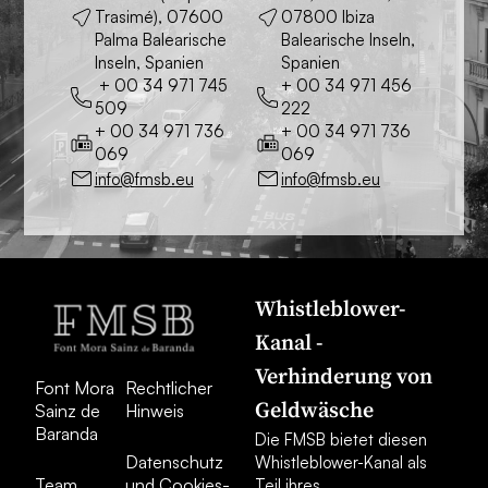
Trasimé), 07600
07800 Ibiza
Palma Balearische
Balearische Inseln,
Inseln, Spanien
Spanien
+ 00 34 971 745
+ 00 34 971 456
509
222
+ 00 34 971 736
+ 00 34 971 736
069
069
info@fmsb.eu
info@fmsb.eu
Whistleblower-
Kanal -
Verhinderung von
Font Mora
Rechtlicher
Geldwäsche
Sainz de
Hinweis
Baranda
Die FMSB bietet diesen
Datenschutz
Whistleblower-Kanal als
Team
und Cookies-
Teil ihres