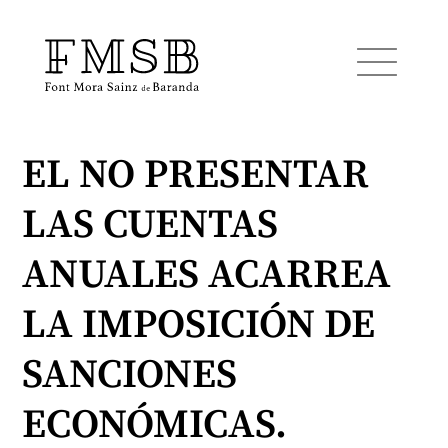
EL NO PRESENTAR
Startseite
LAS CUENTAS
Font Mora Sainz de Baranda
ANUALES ACARREA
Team
LA IMPOSICIÓN DE
SANCIONES
Dienste
ECONÓMICAS.
Blog und Nachrichten