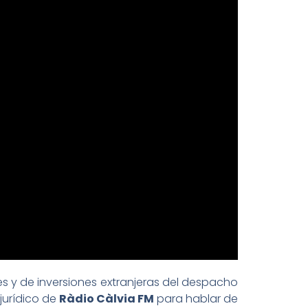
 y de inversiones extranjeras del despacho
jurídico de
Ràdio Càlvia FM
para hablar de