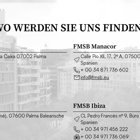
O WERDEN SIE UNS FINDE
FMSB Manacor
o La Caixa 07002 Palma
Calle Pío XII, 17, 2º A, 075
Spanien
+ 00 34 871 736 602
info@fmsb.eu
FMSB Ibiza
asimé), 07600 Palma Balearische
CL Pedro Francés nº 9, Büro
Spanien
+ 00 34 971 456 222
+ 00 34 971 736 069