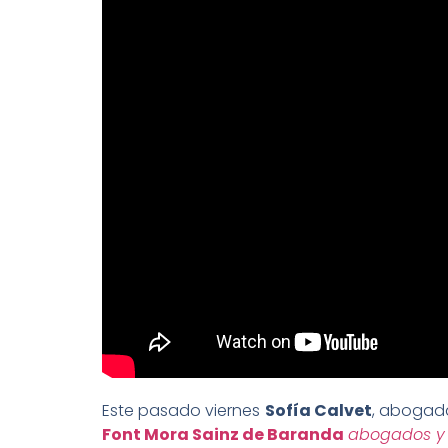
Este pasado viernes
Sofía Calvet
, abogada
Font Mora Sainz de Baranda
abogados y 