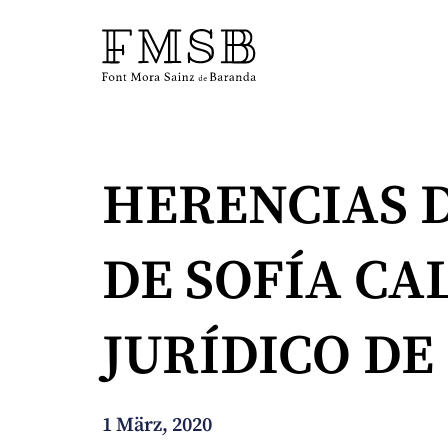
Startseite
HERENCIAS D
Font Mora Sainz de Baranda
DE SOFÍA CA
Team
JURÍDICO DE
Dienste
Blog und Nachrichten
1 März, 2020