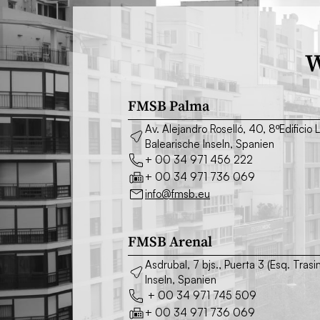
W
FMSB Palma
Av. Alejandro Roselló, 40, 8ºEdifici
Balearische Inseln, Spanien
+ 00 34 971 456 222
+ 00 34 971 736 069
info@fmsb.eu
FMSB Arenal
Asdrubal, 7 bjs., Puerta 3 (Esq. Tr
Inseln, Spanien
+ 00 34 971 745 509
+ 00 34 971 736 069