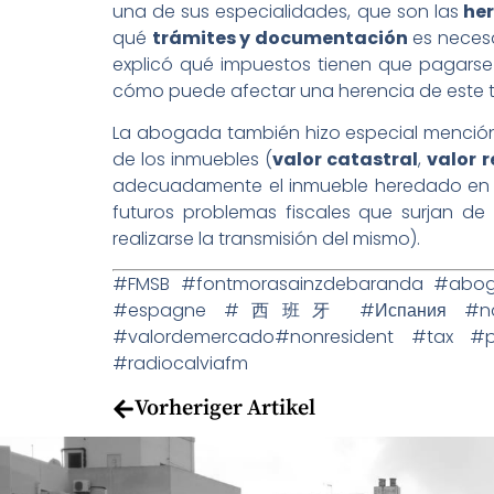
una de sus especialidades, que son las
her
qué
trámites y documentación
es necesa
explicó qué impuestos tienen que pagarse
cómo puede afectar una herencia de este ti
La abogada también hizo especial mención 
de los inmuebles (
valor catastral
,
valor r
adecuadamente el inmueble heredado en fun
futuros problemas fiscales que surjan d
realizarse la transmisión del mismo).
#FMSB #fontmorasainzdebaranda #abog
#espagne #西班牙 #Испания #nacionali
#valordemercado#nonresident #tax #p
#radiocalviafm
Vorheriger Artikel