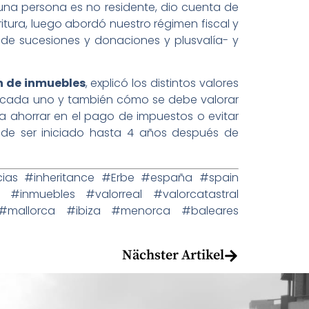
 una persona es no residente, dio cuenta de
tura, luego abordó nuestro régimen fiscal y
de sucesiones y donaciones y plusvalía- y
n de inmuebles
, explicó los distintos valores
e cada uno y también cómo se debe valorar
a ahorrar en el pago de impuestos o evitar
ede ser iniciado hasta 4 años después de
as #inheritance #Erbe #españa #spain
muebles #valorreal #valorcatastral
 #mallorca #ibiza #menorca #baleares
Nächster Artikel