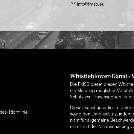
info@fmsb.eu
Whistleblower-Kanal -
Die FMSB bietet diesen Whistleb
die Meldung möglicher Verstöß
Schutz von Hinweisgebern und d
Dieser Kanal garantiert die Ver
es-Richtlinie
sowie den Datenschutz, indem er
nicht für allgemeine Beschwerd
nichts mit der Nichteinhaltung v