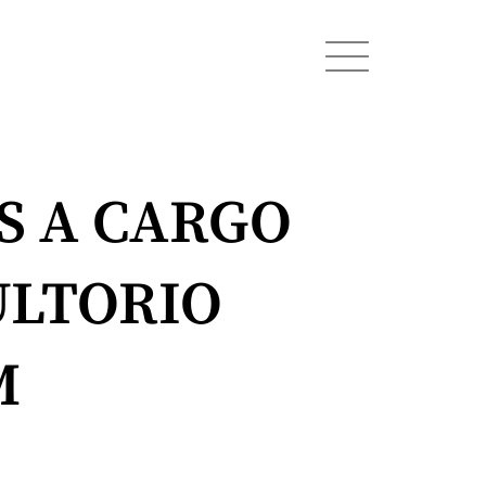
S A CARGO
ULTORIO
M