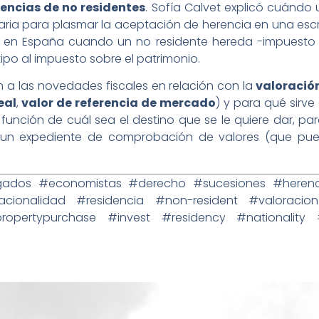
encias de no residentes
. Sofía Calvet explicó cuándo
ria para plasmar la aceptación de herencia en una escri
 en España cuando un no residente hereda -impuesto 
po al impuesto sobre el patrimonio.
a las novedades fiscales en relación con la
valoració
eal
,
valor de referencia de mercado
) y para qué sirv
ción de cuál sea el destino que se le quiere dar, par
e un expediente de comprobación de valores (que pu
ados #economistas #derecho #sucesiones #herenci
dad #residencia #non-resident #valoracion #in
ropertypurchase #invest #residency #nationality