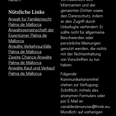
Informanten und der
genannten Dritten sowie
Nützliche Links
den Datenschutz, indem
Anwalt für Familienrecht
er den Zugriff durch
Palma de Mallorca
Unbefugte verhindert. Er
Anwaltsgemeinschaft der
sollte nicht für allgemeine
Eigentümer Palma de
Beschwerden oder
Mallorca
persönliche Meinungen
Anwälte Verkehrsunfälle
genutzt werden, die nichts
Palma de Mallorca
mit der Nichteinhaltung
Zweite Chance Anwälte
von Vorschriften zu tun
Palma de Mallorca
haben.
Anwälte Kauf und Verkauf
Palma de Mallorca
Folgende
Kommunikationsmittel
stehen zur Verfügung:
Schriftlich: mittels des
anonymen Formulars oder
per E-Mail an
canaldedenuncias@fmsb.eu.
Mündlich: auf vorherigen