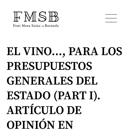
EL VINO…, PARA LOS
Startseite
PRESUPUESTOS
Font Mora Sainz de Baranda
GENERALES DEL
Team
ESTADO (PART I).
ARTÍCULO DE
Dienste
OPINIÓN EN
Blog und Nachrichten