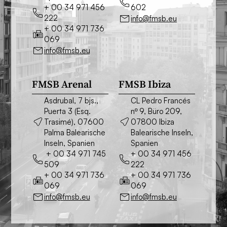
+ 00 34 971 456
602
222
info@fmsb.eu
+ 00 34 971 736
069
info@fmsb.eu
FMSB Arenal
FMSB Ibiza
Asdrubal, 7 bjs.,
CL Pedro Francés
Puerta 3 (Esq.
nº 9, Büro 209,
Trasimé), 07600
07800 Ibiza
Palma Balearische
Balearische Inseln,
Inseln, Spanien
Spanien
+ 00 34 971 745
+ 00 34 971 456
509
222
+ 00 34 971 736
+ 00 34 971 736
069
069
info@fmsb.eu
info@fmsb.eu