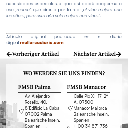
necesidades especiales, e igual así podré acogerme a
ese
„meme“
que circula por la red:
„el vino mejora con
los años…, pero este año solo mejora con vino…“
.
Artículo original publicado en el diario
digital
mallorcadiario.com
Vorheriger Artikel
Nächster Artikel
WO WERDEN SIE UNS FINDEN?
FMSB Palma
FMSB Manacor
Av. Alejandro
Calle Pío XII, 17, 2º
Roselló, 40,
A, 07500
8ºEdificio La Caixa
Manacor Mallorca
07002 Palma
Balearische Inseln,
Balearische Inseln,
Spanien
Spanien
+ 00 34 871 736