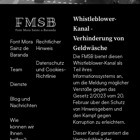
Whistleblower-
Kanal -
Verhinderung von
Font Mora
Rechtlicher
Geldwäsche
Sainz de
Hinweis
Baranda
Die FMSB bietet diesen
Datenschutz
Whistleblower-Kanal als
Team
und Cookies-
Teil ihres
Richtlinie
Informationssystems an,
um die Meldung möglicher
Dienste
Verstöße gegen das
Gesetz 2/2023 vom 20.
Blog und
Februar über den Schutz
Nachrichten
von Hinweisgebern und
den Kampf gegen
Wie
Korruption zu erleichtern.
können wir
Ihnen
Dieser Kanal garantiert die
helfen?
Vertraulichkeit des