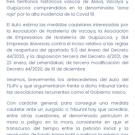
tres territorios históricos vascos de Álava, Vizcaya y
Guipúzcoa comprendidos en la denominada “
zona
roja
” por la alta incidencia de la Covid 19.
El Auto estima las medidas cautelares interesadas por
la Asociación de Hostelería de Vizcaya, la Asociación
de Empresarios de Hostelería de Guipúzcoa, y SEA
Empresas Alavesas, contra el inciso relativo a las reglas
de reapertura del apartado 9.1) del Anexo del Decreto
44/2020, y la disposición tercera del Decreto 4/2021, de
22 enero, del Lehendakari, de tercera modificación del
Decreto 44/2020, de 10 de diciembre.
Veamos, brevemente, los antecedentes del Auto del
TSJPV y qué argumentaron frente a dicho tribunal tanto
las asociaciones recurrentes como el Gobierno Vasco.
Con carácter general, para conseguir una medida
cautelar ante un Juzgado o Tribunal hay que acreditar,
entre otras cuestiones, el denominado
periculum in
mora
o peligro en la mora, consistente en que el
transcurso del tiempo entre la petición inicial y la
resolución de fondo haga inútil o ineficaz la misma, por