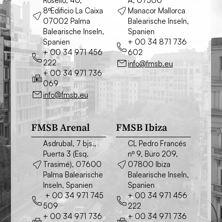
Roselló, 40,
A, 07500
8ºEdificio La Caixa
Manacor Mallorca
07002 Palma
Balearische Inseln,
Balearische Inseln,
Spanien
Spanien
+ 00 34 871 736
+ 00 34 971 456
602
222
info@fmsb.eu
+ 00 34 971 736
069
info@fmsb.eu
FMSB Arenal
FMSB Ibiza
Asdrubal, 7 bjs.,
CL Pedro Francés
Puerta 3 (Esq.
nº 9, Büro 209,
Trasimé), 07600
07800 Ibiza
Palma Balearische
Balearische Inseln,
Inseln, Spanien
Spanien
+ 00 34 971 745
+ 00 34 971 456
509
222
+ 00 34 971 736
+ 00 34 971 736