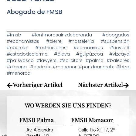
Abogado de FMSB
#fmsb #fontmorasainzdebaranda #abogados
#economistas #cierre #hostelería #suspensión
#cautelar #restricciones #coronavirus #covid19
#estadodealarma #álava #guipúzcoa #vizcaya
#paísvasco #lawyers #solicitors #palma #baleares
#elarenal #andratx #manacor #portdeandratx #ibiza
#menorca
Vorheriger Artikel
Nächster Artikel
WO WERDEN SIE UNS FINDEN?
FMSB Palma
FMSB Manacor
Av. Alejandro
Calle Pío XII, 17, 2º