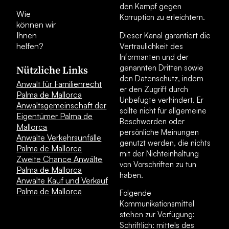
den Kampf gegen
Wie
Korruption zu erleichtern.
können wir
Ihnen
Dieser Kanal garantiert die
helfen?
Vertraulichkeit des
Informanten und der
genannten Dritten sowie
Nützliche Links
den Datenschutz, indem
Anwalt für Familienrecht
er den Zugriff durch
Palma de Mallorca
Unbefugte verhindert. Er
Anwaltsgemeinschaft der
sollte nicht für allgemeine
Eigentümer Palma de
Beschwerden oder
Mallorca
persönliche Meinungen
Anwälte Verkehrsunfälle
genutzt werden, die nichts
Palma de Mallorca
mit der Nichteinhaltung
Zweite Chance Anwälte
von Vorschriften zu tun
Palma de Mallorca
haben.
Anwälte Kauf und Verkauf
Palma de Mallorca
Folgende
Kommunikationsmittel
stehen zur Verfügung:
Schriftlich: mittels des