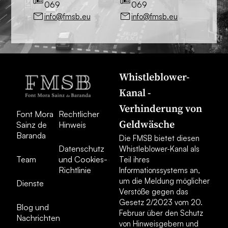
069
069
info@fmsb.eu
info@fmsb.eu
Whistleblower-
Kanal -
Verhinderung von
Font Mora
Rechtlicher
Geldwäsche
Sainz de
Hinweis
Baranda
Die FMSB bietet diesen
Datenschutz
Whistleblower-Kanal als
Team
und Cookies-
Teil ihres
Richtlinie
Informationssystems an,
um die Meldung möglicher
Dienste
Verstöße gegen das
Gesetz 2/2023 vom 20.
Blog und
Februar über den Schutz
Nachrichten
von Hinweisgebern und