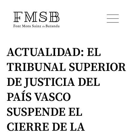
ACTUALIDAD: EL
Startseite
TRIBUNAL SUPERIOR
Font Mora Sainz de Baranda
DE JUSTICIA DEL
Team
PAÍS VASCO
SUSPENDE EL
Dienste
CIERRE DE LA
Blog und Nachrichten