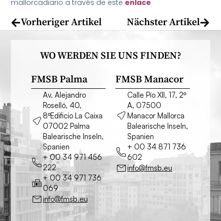
mallorcadiario a través de este
enlace
Vorheriger Artikel
Nächster Artikel
WO WERDEN SIE UNS FINDEN?
FMSB Palma
FMSB Manacor
Av. Alejandro
Calle Pío XII, 17, 2º
Roselló, 40,
A, 07500
8ºEdificio La Caixa
Manacor Mallorca
07002 Palma
Balearische Inseln,
Balearische Inseln,
Spanien
Spanien
+ 00 34 871 736
+ 00 34 971 456
602
222
info@fmsb.eu
+ 00 34 971 736
069
info@fmsb.eu