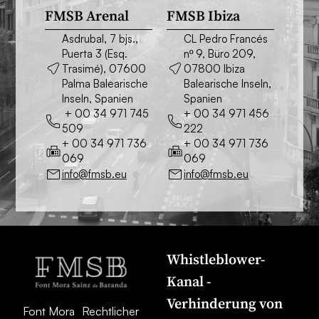
FMSB Arenal
FMSB Ibiza
Asdrubal, 7 bjs.,
CL Pedro Francés
Puerta 3 (Esq.
nº 9, Büro 209,
Trasimé), 07600
07800 Ibiza
Palma Balearische
Balearische Inseln,
Inseln, Spanien
Spanien
+ 00 34 971 745
+ 00 34 971 456
509
222
+ 00 34 971 736
+ 00 34 971 736
069
069
info@fmsb.eu
info@fmsb.eu
Whistleblower-
Kanal -
Verhinderung von
Font Mora
Rechtlicher