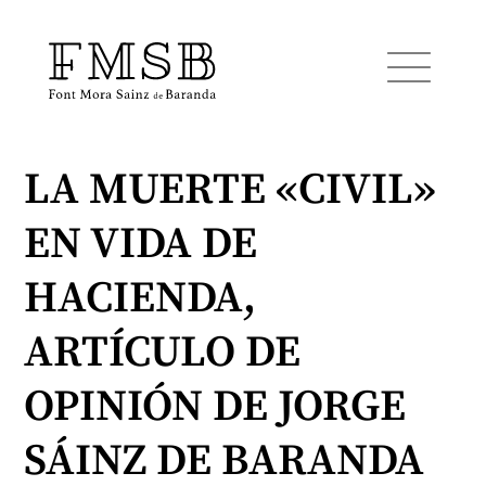
LA MUERTE «CIVIL»
Startseite
EN VIDA DE
Font Mora Sainz de Baranda
HACIENDA,
Team
ARTÍCULO DE
OPINIÓN DE JORGE
Dienste
SÁINZ DE BARANDA
Blog und Nachrichten