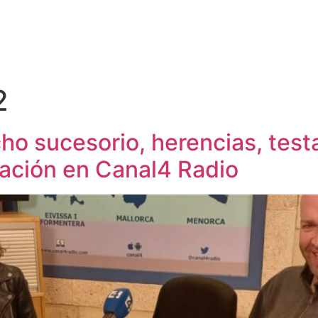
2
cho sucesorio, herencias, tes
dación en Canal4 Radio