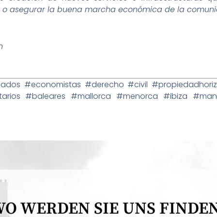
ica, o asegurar la buena marcha económica de la comun
n
os #economistas #derecho #civil #propiedadhorizon
ietarios #baleares #mallorca #menorca #ibiza #ma
O WERDEN SIE UNS FINDE