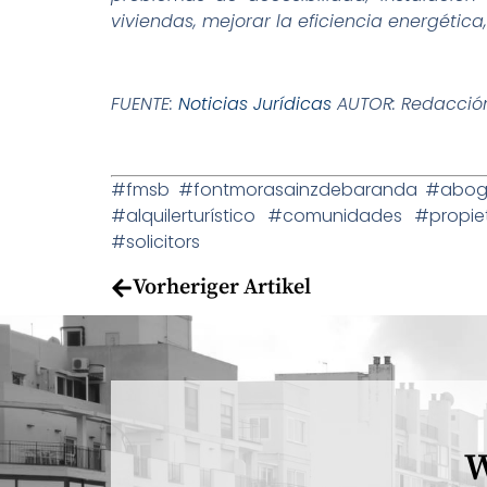
viviendas, mejorar la eficiencia energét
FUENTE:
Noticias Jurídicas
AUTOR: Redacció
#fmsb #fontmorasainzdebaranda #abogad
#alquilerturístico #comunidades #prop
#solicitors
Vorheriger Artikel
W