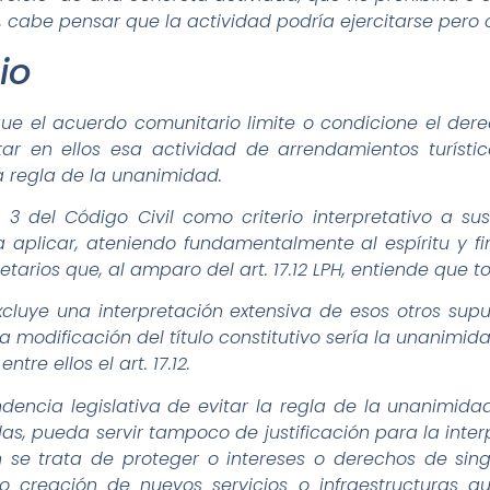
, cabe pensar que la actividad podría ejercitarse pero 
io
ue el acuerdo comunitario limite o condicione el derec
tar en ellos esa actividad de arrendamientos turísti
la regla de la unanimidad.
 3 del Código Civil como criterio interpretativo a sus 
a aplicar, ateniendo fundamentalmente al espíritu y fi
ietarios que, al amparo del art. 17.12 LPH, entiende que 
xcluye una interpretación extensiva de esos otros su
 la modificación del título constitutivo sería la unanimi
re ellos el art. 17.12.
endencia legislativa de evitar la regla de la unanimi
adas, pueda servir tampoco de justificación para la int
 se trata de proteger o intereses o derechos de sing
 o creación de nuevos servicios o infraestructuras 