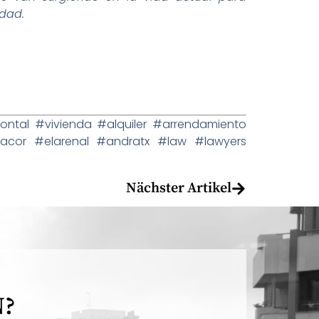
idad.
tal #vivienda #alquiler #arrendamiento
nacor #elarenal #andratx #law #lawyers
Nächster Artikel
N?