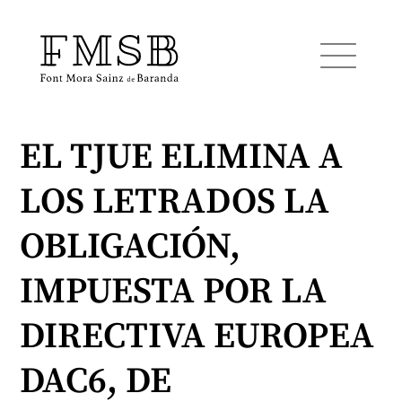
EL TJUE ELIMINA A
Startseite
LOS LETRADOS LA
Font Mora Sainz de Baranda
OBLIGACIÓN,
Team
IMPUESTA POR LA
DIRECTIVA EUROPEA
Dienste
DAC6, DE
Blog und Nachrichten