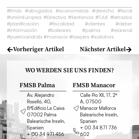
#fmsb #abogados #economistas #derecho #fiscal
#UniónEuropea #Directiva #Sentencia #TJUE #letrados
#planificación #fiscalidad #clientes #deber
#información #baleares #palma #elarenal
#puertoandratx #manacor #lawyers #solicitors
Vorheriger Artikel
Nächster Artikel
WO WERDEN SIE UNS FINDEN?
FMSB Palma
FMSB Manacor
Av. Alejandro
Calle Pío XII, 17, 2º
Roselló, 40,
A, 07500
8ºEdificio La Caixa
Manacor Mallorca
07002 Palma
Balearische Inseln,
Balearische Inseln,
Spanien
Spanien
+ 00 34 871 736
+ 00 34 971 456
602