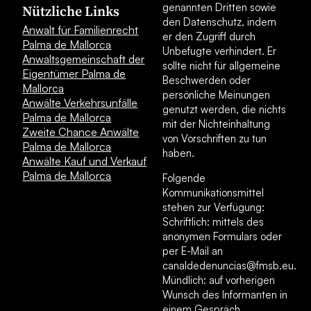
genannten Dritten sowie
Nützliche Links
den Datenschutz, indem
Anwalt für Familienrecht
er den Zugriff durch
Palma de Mallorca
Unbefugte verhindert. Er
Anwaltsgemeinschaft der
sollte nicht für allgemeine
Eigentümer Palma de
Beschwerden oder
Mallorca
persönliche Meinungen
Anwälte Verkehrsunfälle
genutzt werden, die nichts
Palma de Mallorca
mit der Nichteinhaltung
Zweite Chance Anwälte
von Vorschriften zu tun
Palma de Mallorca
haben.
Anwälte Kauf und Verkauf
Palma de Mallorca
Folgende
Kommunikationsmittel
stehen zur Verfügung:
Schriftlich: mittels des
anonymen Formulars oder
per E-Mail an
canaldedenuncias@fmsb.eu.
Mündlich: auf vorherigen
Wunsch des Informanten in
einem Gespräch