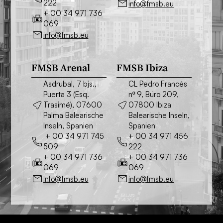
222
info@fmsb.eu
+ 00 34 971 736
069
info@fmsb.eu
FMSB Arenal
FMSB Ibiza
Asdrubal, 7 bjs.,
CL Pedro Francés
Puerta 3 (Esq.
nº 9, Büro 209,
Trasimé), 07600
07800 Ibiza
Palma Balearische
Balearische Inseln,
Inseln, Spanien
Spanien
+ 00 34 971 745
+ 00 34 971 456
509
222
+ 00 34 971 736
+ 00 34 971 736
069
069
info@fmsb.eu
info@fmsb.eu