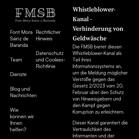
Whistleblower-
Kanal -
Verhinderung von
Font Mora
Rechtlicher
Geldwäsche
Sainz de
Hinweis
Baranda
Die FMSB bietet diesen
Datenschutz
Whistleblower-Kanal als
Team
und Cookies-
Teil ihres
Richtlinie
Informationssystems an,
um die Meldung möglicher
Dienste
Verstöße gegen das
Gesetz 2/2023 vom 20.
Blog und
Februar über den Schutz
Nachrichten
von Hinweisgebern und
den Kampf gegen
Wie
Korruption zu erleichtern.
können wir
Ihnen
Dieser Kanal garantiert die
helfen?
Vertraulichkeit des
Informanten und der