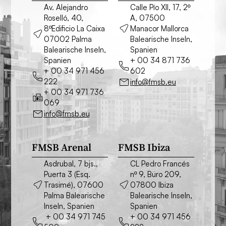
Av. Alejandro
Calle Pío XII, 17, 2º
Roselló, 40,
A, 07500
8ºEdificio La Caixa
Manacor Mallorca
07002 Palma
Balearische Inseln,
Balearische Inseln,
Spanien
Spanien
+ 00 34 871 736
+ 00 34 971 456
602
222
info@fmsb.eu
+ 00 34 971 736
069
info@fmsb.eu
FMSB Arenal
FMSB Ibiza
Asdrubal, 7 bjs.,
CL Pedro Francés
Puerta 3 (Esq.
nº 9, Büro 209,
Trasimé), 07600
07800 Ibiza
Palma Balearische
Balearische Inseln,
Inseln, Spanien
Spanien
+ 00 34 971 745
+ 00 34 971 456