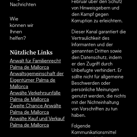
Februar über den Schutz
Nachrichten
von Hinweisgebern und
den Kampf gegen
Wie
Korruption zu erleichtern.
können wir
Ihnen
Dieser Kanal garantiert die
helfen?
Vertraulichkeit des
Informanten und der
genannten Dritten sowie
Nützliche Links
den Datenschutz, indem
Anwalt für Familienrecht
er den Zugriff durch
Palma de Mallorca
Unbefugte verhindert. Er
Anwaltsgemeinschaft der
sollte nicht für allgemeine
Eigentümer Palma de
Beschwerden oder
Mallorca
persönliche Meinungen
Anwälte Verkehrsunfälle
genutzt werden, die nichts
Palma de Mallorca
mit der Nichteinhaltung
Zweite Chance Anwälte
von Vorschriften zu tun
Palma de Mallorca
haben.
Anwälte Kauf und Verkauf
Palma de Mallorca
Folgende
Kommunikationsmittel