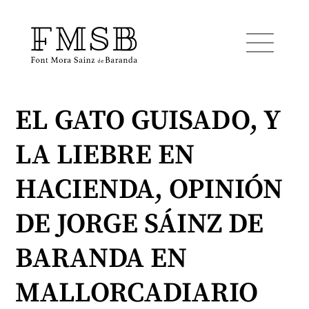
EL GATO GUISADO, Y
Startseite
LA LIEBRE EN
Font Mora Sainz de Baranda
HACIENDA, OPINIÓN
Team
DE JORGE SÁINZ DE
BARANDA EN
Dienste
MALLORCADIARIO
Blog und Nachrichten