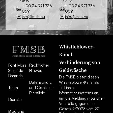
509
222
+ 00 34 971 736
+ 00 34 971 736
069
069
info@fmsb.eu
info@fmsb.eu
Whistleblower-
Kanal -
Verhinderung von
Font Mora
Rechtlicher
Geldwäsche
Sainz de
Hinweis
Baranda
Die FMSB bietet diesen
Datenschutz
Whistleblower-Kanal als
Team
und Cookies-
Teil ihres
Richtlinie
Informationssystems an,
um die Meldung möglicher
Dienste
Verstöße gegen das
Gesetz 2/2023 vom 20.
Blog und