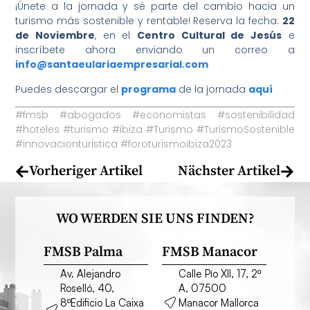
¡Únete a la jornada y sé parte del cambio hacia un
turismo más sostenible y rentable! Reserva la fecha:
22
de Noviembre
, en el
Centro Cultural de Jesús
e
inscríbete ahora enviando un correo a
info@santaeulariaempresarial.com
Puedes descargar el
programa
de la jornada
aquí
#fmsb #abogados #economistas #sostenibilidad
#hoteles #turismo #ibiza #Turismo #TurismoSostenible
#innovacionturistica #foroturismoibiza2023
Vorheriger Artikel
Nächster Artikel
WO WERDEN SIE UNS FINDEN?
FMSB Palma
FMSB Manacor
Av. Alejandro
Calle Pío XII, 17, 2º
Roselló, 40,
A, 07500
8ºEdificio La Caixa
Manacor Mallorca