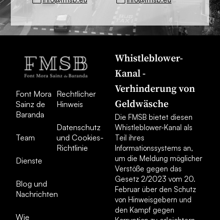
Whistleblower-
Kanal -
Verhinderung von
Font Mora
Rechtlicher
Geldwäsche
Sainz de
Hinweis
Baranda
Die FMSB bietet diesen
Datenschutz
Whistleblower-Kanal als
Team
und Cookies-
Teil ihres
Richtlinie
Informationssystems an,
um die Meldung möglicher
Dienste
Verstöße gegen das
Gesetz 2/2023 vom 20.
Blog und
Februar über den Schutz
Nachrichten
von Hinweisgebern und
den Kampf gegen
Wie