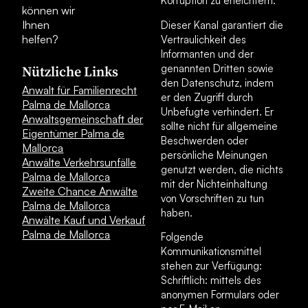
Korruption zu erleichtern.
können wir
Ihnen
Dieser Kanal garantiert die
helfen?
Vertraulichkeit des
Informanten und der
genannten Dritten sowie
Nützliche Links
den Datenschutz, indem
Anwalt für Familienrecht
er den Zugriff durch
Palma de Mallorca
Unbefugte verhindert. Er
Anwaltsgemeinschaft der
sollte nicht für allgemeine
Eigentümer Palma de
Beschwerden oder
Mallorca
persönliche Meinungen
Anwälte Verkehrsunfälle
genutzt werden, die nichts
Palma de Mallorca
mit der Nichteinhaltung
Zweite Chance Anwälte
von Vorschriften zu tun
Palma de Mallorca
haben.
Anwälte Kauf und Verkauf
Palma de Mallorca
Folgende
Kommunikationsmittel
stehen zur Verfügung:
Schriftlich: mittels des
anonymen Formulars oder