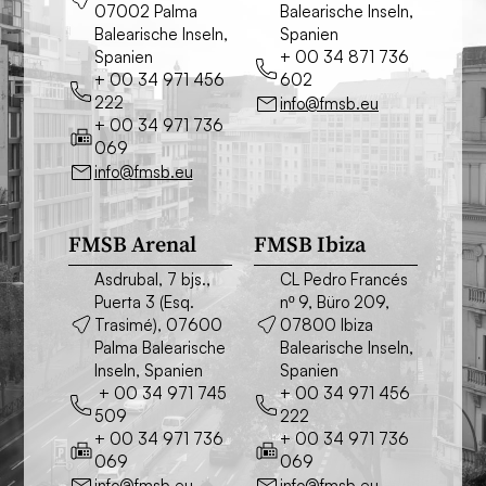
07002 Palma
Balearische Inseln,
Balearische Inseln,
Spanien
Spanien
+ 00 34 871 736
+ 00 34 971 456
602
222
info@fmsb.eu
+ 00 34 971 736
069
info@fmsb.eu
FMSB Arenal
FMSB Ibiza
Asdrubal, 7 bjs.,
CL Pedro Francés
Puerta 3 (Esq.
nº 9, Büro 209,
Trasimé), 07600
07800 Ibiza
Palma Balearische
Balearische Inseln,
Inseln, Spanien
Spanien
+ 00 34 971 745
+ 00 34 971 456
509
222
+ 00 34 971 736
+ 00 34 971 736
069
069
info@fmsb.eu
info@fmsb.eu