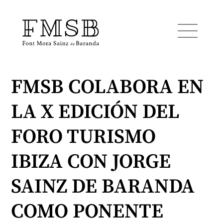
FMSB COLABORA EN
Startseite
LA X EDICIÓN DEL
Font Mora Sainz de Baranda
FORO TURISMO
Team
IBIZA CON JORGE
SAINZ DE BARANDA
Dienste
COMO PONENTE
Blog und Nachrichten