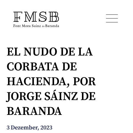
EL NUDO DE LA
Startseite
CORBATA DE
Font Mora Sainz de Baranda
HACIENDA, POR
Team
JORGE SÁINZ DE
BARANDA
Dienste
3 Dezember, 2023
Blog und Nachrichten