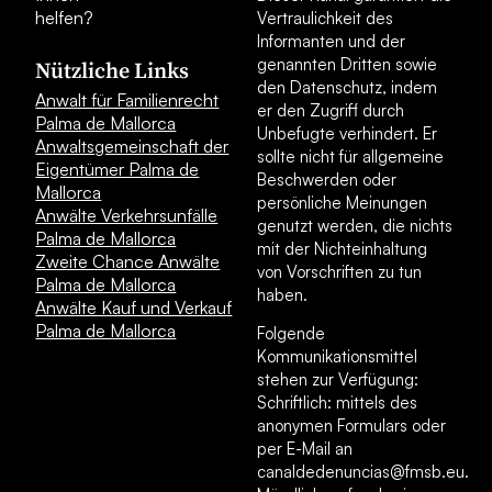
helfen?
Vertraulichkeit des
Informanten und der
genannten Dritten sowie
Nützliche Links
den Datenschutz, indem
Anwalt für Familienrecht
er den Zugriff durch
Palma de Mallorca
Unbefugte verhindert. Er
Anwaltsgemeinschaft der
sollte nicht für allgemeine
Eigentümer Palma de
Beschwerden oder
Mallorca
persönliche Meinungen
Anwälte Verkehrsunfälle
genutzt werden, die nichts
Palma de Mallorca
mit der Nichteinhaltung
Zweite Chance Anwälte
von Vorschriften zu tun
Palma de Mallorca
haben.
Anwälte Kauf und Verkauf
Palma de Mallorca
Folgende
Kommunikationsmittel
stehen zur Verfügung:
Schriftlich: mittels des
anonymen Formulars oder
per E-Mail an
canaldedenuncias@fmsb.eu.