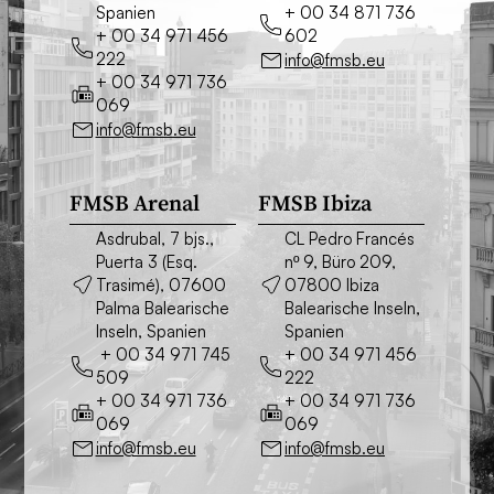
Spanien
+ 00 34 871 736
+ 00 34 971 456
602
222
info@fmsb.eu
+ 00 34 971 736
069
info@fmsb.eu
FMSB Arenal
FMSB Ibiza
Asdrubal, 7 bjs.,
CL Pedro Francés
Puerta 3 (Esq.
nº 9, Büro 209,
Trasimé), 07600
07800 Ibiza
Palma Balearische
Balearische Inseln,
Inseln, Spanien
Spanien
+ 00 34 971 745
+ 00 34 971 456
509
222
+ 00 34 971 736
+ 00 34 971 736
069
069
info@fmsb.eu
info@fmsb.eu