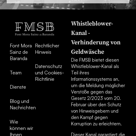
Whistleblower-
Kanal -
Verhinderung von
Font Mora
Rechtlicher
Geldwäsche
Sainz de
Hinweis
Baranda
Die FMSB bietet diesen
Datenschutz
Whistleblower-Kanal als
Team
und Cookies-
Teil ihres
Richtlinie
Informationssystems an,
um die Meldung möglicher
Dienste
Verstöße gegen das
Gesetz 2/2023 vom 20.
Blog und
Februar über den Schutz
Nachrichten
von Hinweisgebern und
den Kampf gegen
Wie
Korruption zu erleichtern.
können wir
Ihnen
Dieser Kanal garantiert die