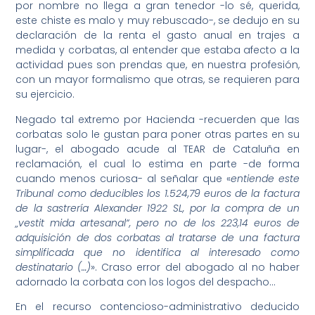
por nombre no llega a gran tenedor -lo sé, querida,
este chiste es malo y muy rebuscado-, se dedujo en su
declaración de la renta el gasto anual en trajes a
medida y corbatas, al entender que estaba afecto a la
actividad pues son prendas que, en nuestra profesión,
con un mayor formalismo que otras, se requieren para
su ejercicio.
Negado tal extremo por Hacienda -recuerden que las
corbatas solo le gustan para poner otras partes en su
lugar-, el abogado acude al TEAR de Cataluña en
reclamación, el cual lo estima en parte -de forma
cuando menos curiosa- al señalar que «
entiende este
Tribunal como deducibles los 1.524,79 euros de la factura
de la sastrería Alexander 1922 SL, por la compra de un
„vestit mida artesanal“, pero no de los 223,14 euros de
adquisición de dos corbatas al tratarse de una factura
simplificada que no identifica al interesado como
destinatario (…)
». Craso error del abogado al no haber
adornado la corbata con los logos del despacho…
En el recurso contencioso-administrativo deducido