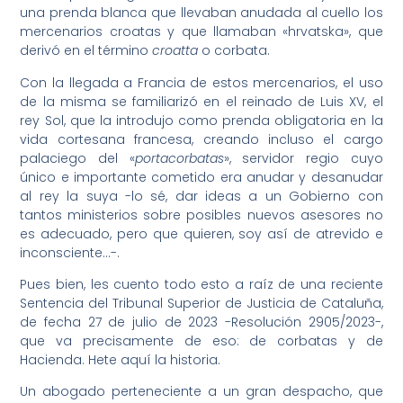
una prenda blanca que llevaban anudada al cuello los
mercenarios croatas y que llamaban «hrvatska», que
derivó en el término
croatta
o corbata.
Con la llegada a Francia de estos mercenarios, el uso
de la misma se familiarizó en el reinado de Luis XV, el
rey Sol, que la introdujo como prenda obligatoria en la
vida cortesana francesa, creando incluso el cargo
palaciego del «
portacorbatas
», servidor regio cuyo
único e importante cometido era anudar y desanudar
al rey la suya -lo sé, dar ideas a un Gobierno con
tantos ministerios sobre posibles nuevos asesores no
es adecuado, pero que quieren, soy así de atrevido e
inconsciente…-.
Pues bien, les cuento todo esto a raíz de una reciente
Sentencia del Tribunal Superior de Justicia de Cataluña,
de fecha 27 de julio de 2023 -Resolución 2905/2023-,
que va precisamente de eso: de corbatas y de
Hacienda. Hete aquí la historia.
Un abogado perteneciente a un gran despacho, que