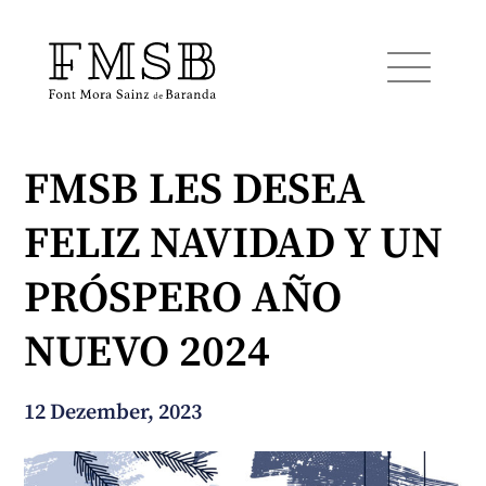
FMSB LES DESEA
Startseite
FELIZ NAVIDAD Y UN
Font Mora Sainz de Baranda
PRÓSPERO AÑO
Team
NUEVO 2024
Dienste
12 Dezember, 2023
Blog und Nachrichten