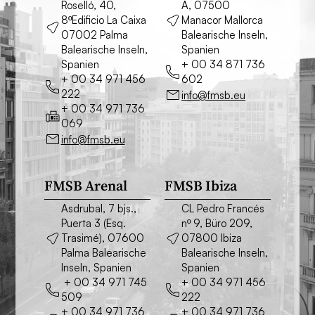
Roselló, 40,
A, 07500
8ºEdificio La Caixa
Manacor Mallorca
07002 Palma
Balearische Inseln,
Balearische Inseln,
Spanien
Spanien
+ 00 34 871 736
+ 00 34 971 456
602
222
info@fmsb.eu
+ 00 34 971 736
069
info@fmsb.eu
FMSB Arenal
FMSB Ibiza
Asdrubal, 7 bjs.,
CL Pedro Francés
Puerta 3 (Esq.
nº 9, Büro 209,
Trasimé), 07600
07800 Ibiza
Palma Balearische
Balearische Inseln,
Inseln, Spanien
Spanien
+ 00 34 971 745
+ 00 34 971 456
509
222
+ 00 34 971 736
+ 00 34 971 736