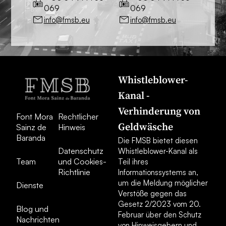
069
069
info@fmsb.eu
info@fmsb.eu
Whistleblower-
Kanal -
Verhinderung von
Font Mora
Rechtlicher
Geldwäsche
Sainz de
Hinweis
Baranda
Die FMSB bietet diesen
Datenschutz
Whistleblower-Kanal als
Team
und Cookies-
Teil ihres
Richtlinie
Informationssystems an,
um die Meldung möglicher
Dienste
Verstöße gegen das
Gesetz 2/2023 vom 20.
Blog und
Februar über den Schutz
Nachrichten
von Hinweisgebern und