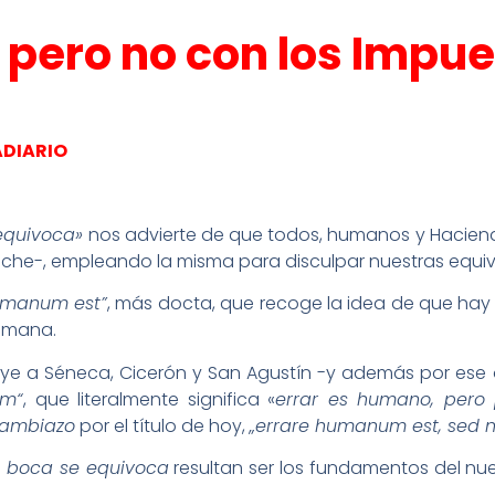
 pero no con los Impu
ADIARIO
equivoca»
nos advierte de que todos, humanos y Hacienda
ache-, empleando la misma para disculpar nuestras equi
umanum est”
, más docta, que recoge la idea de que hay
humana.
buye a Séneca, Cicerón y San Agustín -y además por ese
um“
, que literalmente significa «
errar es humano, pero 
ambiazo
por el título de hoy,
„errare humanum est, sed no
e boca se equivoca
resultan ser los fundamentos del nu