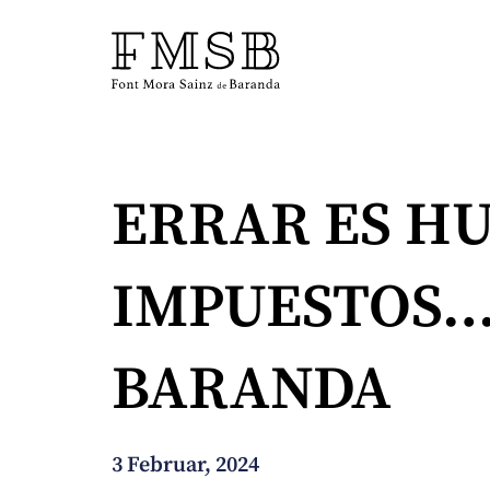
Startseite
ERRAR ES HU
Font Mora Sainz de Baranda
IMPUESTOS…,
Team
BARANDA
Dienste
Blog und Nachrichten
3 Februar, 2024