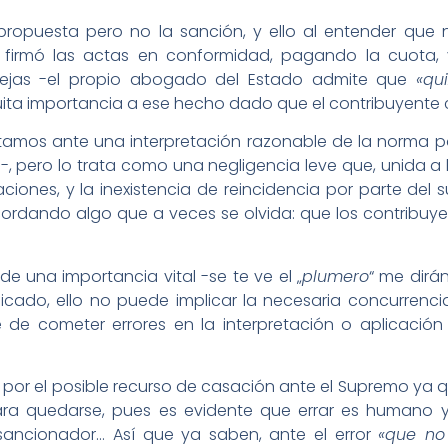
 propuesta pero no la sanción, y ello al entender que
 firmó las actas en conformidad, pagando la cuota,
ejas -el propio abogado del Estado admite que
«qu
quita importancia a ese hecho dado que el contribuyente
amos ante una interpretación razonable de la norma por
, pero lo trata como una negligencia leve que, unida a 
aciones, y la inexistencia de reincidencia por parte del 
ecordando algo que a veces se olvida: que los contribu
e una importancia vital -se te ve el „
plumero
“ me dirá
cado, ello no puede implicar la necesaria concurrencia
de cometer errores en la interpretación o aplicació
r el posible recurso de casación ante el Supremo ya que 
ra quedarse, pues es evidente que errar es humano y
 sancionador… Así que ya saben, ante el error
«que no