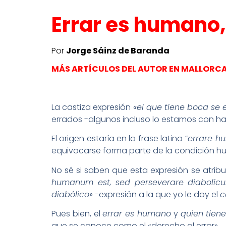
Errar es humano,
Por
Jorge Sáinz de Baranda
MÁS ARTÍCULOS DEL AUTOR EN MALLORC
La castiza expresión
«el que tiene boca se 
errados -algunos incluso lo estamos con h
El origen estaría en la frase latina
“errare h
equivocarse forma parte de la condición 
No sé si saben que esta expresión se atri
humanum est, sed perseverare diabolic
diabólico
» -expresión a la que yo le doy el
c
Pues bien, el
errar es humano
y
quien tien
que se conoce como el «derecho al error».