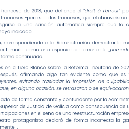
francesa de 2018, que defiende el “
droit à l’erreur
“ po
os franceses -pero solo los franceses, que el chauvinis
rriesgarse a una sanción automática siempre que lo 
haya indicado.
a, correspondiendo a la Administración demostrar la ma
, ni tomarlo como una especie de derecho de „
pernad
de forma continuada.
s en el Libro Blanco sobre la Reforma Tributaria de 2022 
después, afirmando algo tan evidente como que es 
buyentes, evitando trasladar la impresión de culpabi
que, en alguna ocasión, se retrasaron o se equivocaron
azado de forma constante y contundente por la Administr
 Superior de Justicia de Galicia como consecuencia de 
rticipaciones en el seno de una reestructuración empres
estro protagonista declaró de forma incorrecta la ga
amente-.